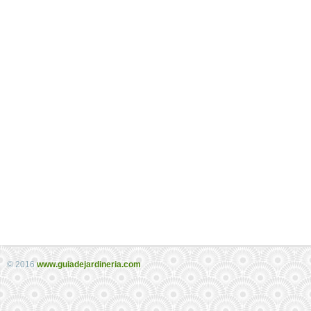
© 2016
www.guiadejardineria.com