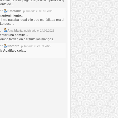
el autor de este pagina siga activo pero estoy
ento de...
por
Estefania
,
publicado el 03.10.2025
antenimiento...
mí me pasaba igual y lo que me fallaba era el
Le puse...
por
Ana María
,
publicado el 24.09.2025
ntar una semilla...
iempo tardan en dar fruto los mangos.
por
Nombre
,
publicado el 23.09.2025
a Acalifa o cola...