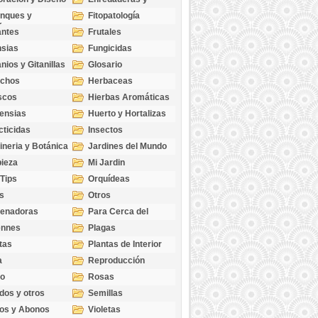
cubresuelos
nques y
Fitopatología
ticas
antes
Frutales
sias
Fungicidas
nios y Gitanillas
Glosario
echos
Herbaceas
scos
Hierbas Aromáticas
ensias
Huerto y Hortalizas
cticidas
Insectos
ineria y Botánica
Jardines del Mundo
ieza
Mi Jardin
 Tips
Orquídeas
s
Otros
genadoras
Para Cerca del
Estanque
ennes
Plagas
tas
Plantas de Interior
a
Reproducción
go
Rosas
dos y otros
Semillas
as
os y Abonos
Violetas