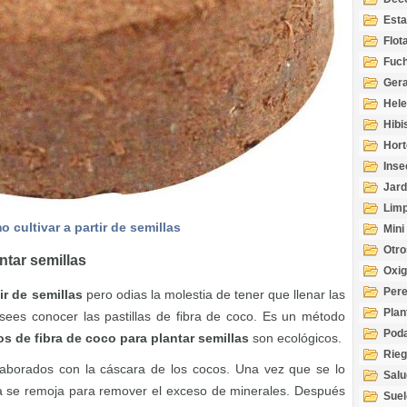
Esta
Acuá
Flot
Fuch
Gera
Hel
Hibi
Hort
Inse
Jard
Limp
 cultivar a partir de semillas
Mini
Otro
ntar semillas
Oxi
Per
ir de semillas
pero odias la molestia de tener que llenar las
Plan
esees conocer las pastillas de fibra de coco. Es un método
Pod
os de fibra de coco para plantar semillas
son ecológicos.
Rie
laborados con la cáscara de los cocos. Una vez que se lo
Salu
bra se remoja para remover el exceso de minerales. Después
tem
Suel