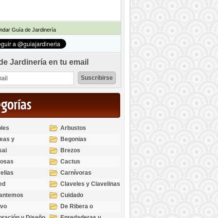
dar Guía de Jardinería
de Jardinería en tu email
egorías
les
Arbustos
eas y
Begonias
odendros
sai
Brezos
bosas
Cactus
elias
Carnívoras
ed
Claveles y Clavelinas
santemos
Cuidado
ivo
De Ribera o
Palustres
ración y Diseño
Enredaderas y