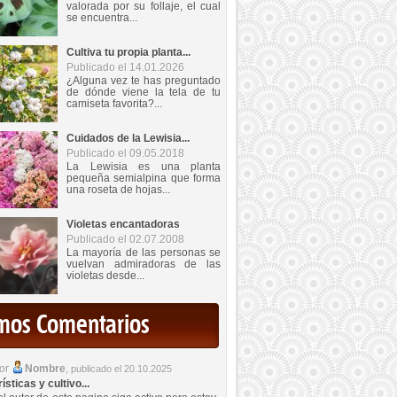
valorada por su follaje, el cual
se encuentra...
Cultiva tu propia planta...
Publicado el 14.01.2026
¿Alguna vez te has preguntado
de dónde viene la tela de tu
camiseta favorita?...
Cuidados de la Lewisia...
Publicado el 09.05.2018
La Lewisia es una planta
pequeña semialpina que forma
una roseta de hojas...
Violetas encantadoras
Publicado el 02.07.2008
La mayoría de las personas se
vuelvan admiradoras de las
violetas desde...
imos Comentarios
por
Nombre
,
publicado el 20.10.2025
sticas y cultivo...