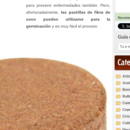
para prevenir enfermedades también. Pero,
afortunadamente,
las pastillas de fibra de
Recomen
coco pueden utilizarse para la
germinación
y es muy fácil el proceso.
Guía 
Cat
Arbo
Azal
Rod
Bon
Bul
Cam
Cep
Cri
Cult
Deco