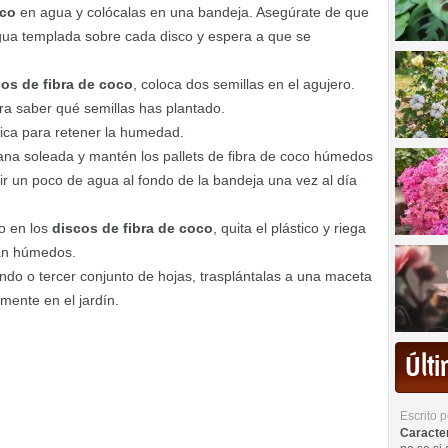
oco
en agua y colócalas en una bandeja. Asegúrate de que
 agua templada sobre cada disco y espera a que se
os de fibra de coco
, coloca dos semillas en el agujero.
ra saber qué semillas has plantado.
tica para retener la humedad.
ana soleada y mantén los pallets de fibra de coco húmedos
ir un poco de agua al fondo de la bandeja una vez al día
o en los
discos de fibra de coco
, quita el plástico y riega
an húmedos.
do o tercer conjunto de hojas, trasplántalas a una maceta
amente en el jardín.
Últ
Escrito 
Caracterí