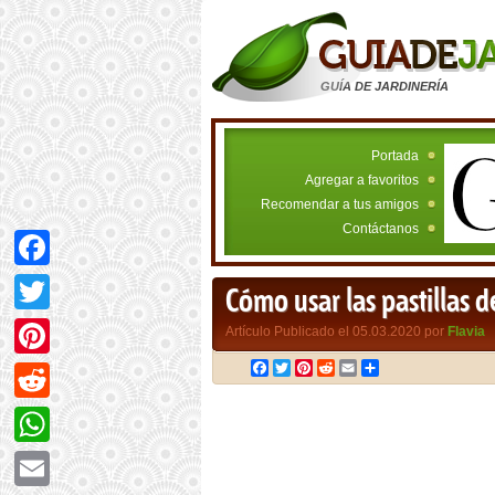
GUÍA DE JARDINERÍA
Portada
Agregar a favoritos
Recomendar a tus amigos
Contáctanos
Facebook
Cómo usar las pastillas 
Twitter
Artículo Publicado el 05.03.2020 por
Flavia
Facebook
Twitter
Pinterest
Reddit
Email
Compartir
Pinterest
Reddit
WhatsApp