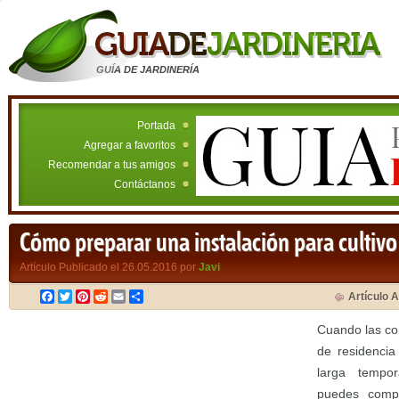
GUÍA DE JARDINERÍA
Portada
Agregar a favoritos
Recomendar a tus amigos
Contáctanos
Cómo preparar una instalación para cultivo 
Artículo Publicado el 26.05.2016 por
Javi
Facebook
Twitter
Pinterest
Reddit
Email
Compartir
Artículo A
Cuando las con
de residencia
larga tempor
puedes compl