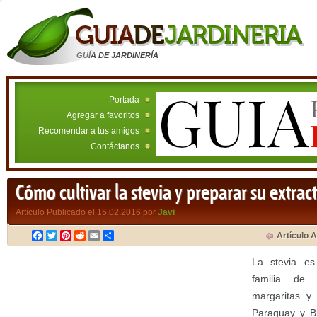
GUÍA DE JARDINERÍA
Portada
Agregar a favoritos
Recomendar a tus amigos
Contáctanos
Cómo cultivar la stevia y preparar su extra
Artículo Publicado el 15.02.2016 por
Javi
Facebook
Twitter
Pinterest
Reddit
Email
Compartir
Artículo A
La stevia es
familia de 
margaritas y
Paraguay y B