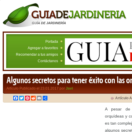
GUÍA DE JARDINERÍA
Portada
Agregar a favoritos
Recomendar a tus amigos
Contáctanos
Algunos secretos para tener éxito con las o
Artículo Publicado el 23.01.2017 por
Javi
Facebook
Twitter
Pinterest
Reddit
Email
Compartir
Artículo A
A pesar de 
orquídeas y c
es tan comple
algunos secre