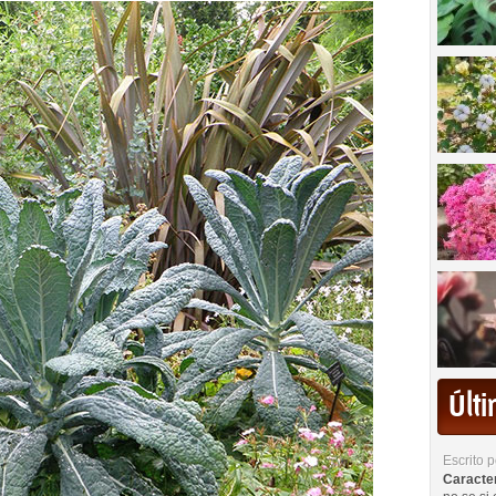
Últ
Escrito 
Caracterí