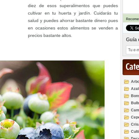
diez de esos superalimentos que puedes
cultivar en tu huerta y jardín. Cuidarás tu
Recomen
salud y puedes ahorrar bastante dinero pues
en ocasiones estos alimentos se venden a
precios bastante altos.
Guía 
Cat
Arbo
Azal
Rod
Bon
Bul
Cam
Cep
Cri
Cult
Deco