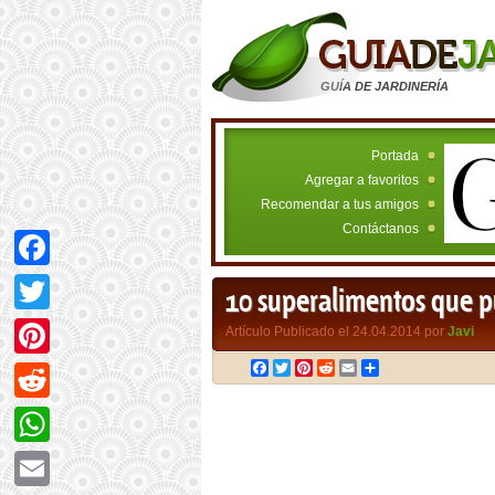
GUÍA DE JARDINERÍA
Portada
Agregar a favoritos
Recomendar a tus amigos
Contáctanos
Facebook
10 superalimentos que pu
Twitter
Artículo Publicado el 24.04.2014 por
Javi
Facebook
Twitter
Pinterest
Reddit
Email
Compartir
Pinterest
Reddit
WhatsApp