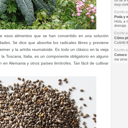
no se si 
muy cont
Escrito 
Poda y m
Hola, a 
drenaje. 
Escrito 
de esos alimentos que se han convertido en una solución
Cómo pla
ades. Se dice que absorbe los radicales libres y previene
Cuánto t
mer y la artritis reumatoide. Es todo un clásico en la vieja
Escrito 
Conoce l
la Toscana, Italia, es un componente obligatorio en alguno
me sirve
en Alemania y otros países limítrofes. Tan fácil de cultivar