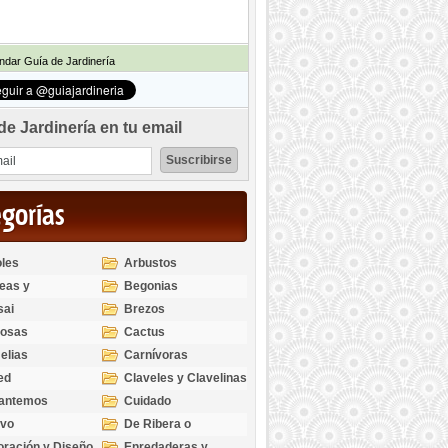
dar Guía de Jardinería
de Jardinería en tu email
egorías
les
Arbustos
eas y
Begonias
odendros
sai
Brezos
bosas
Cactus
elias
Carnívoras
ed
Claveles y Clavelinas
santemos
Cuidado
ivo
De Ribera o
Palustres
ración y Diseño
Enredaderas y