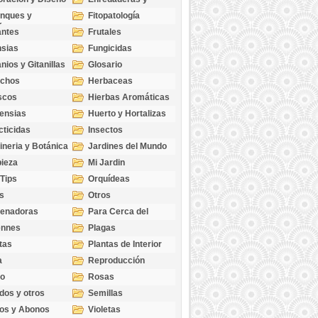
cubresuelos
nques y
Fitopatología
ticas
antes
Frutales
sias
Fungicidas
nios y Gitanillas
Glosario
echos
Herbaceas
scos
Hierbas Aromáticas
ensias
Huerto y Hortalizas
cticidas
Insectos
ineria y Botánica
Jardines del Mundo
ieza
Mi Jardin
 Tips
Orquídeas
s
Otros
genadoras
Para Cerca del
Estanque
ennes
Plagas
tas
Plantas de Interior
a
Reproducción
go
Rosas
dos y otros
Semillas
as
os y Abonos
Violetas