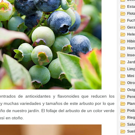
Esta
Acuá
Flot
Fuch
Gera
Hel
Hibi
Hort
Inse
Jard
Limp
Mini
Otro
Oxi
ntrados de antioxidantes y flavonoides que reducen los
Per
Hay muchas variedades y tamaños de este arbusto por lo que
Plan
o de nuestro jardín. El follaje del arbusto de un color verde
Pod
esí en otoño.
Rie
Salu
tem
Suel