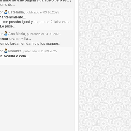
el autor de este pagina siga activo pero estoy
ento de...
por
Estefania
,
publicado el 03.10.2025
antenimiento...
mí me pasaba igual y lo que me fallaba era el
Le puse...
por
Ana María
,
publicado el 24.09.2025
ntar una semilla...
iempo tardan en dar fruto los mangos.
por
Nombre
,
publicado el 23.09.2025
a Acalifa o cola...