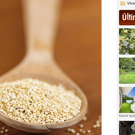
Viva
Últi
hacer que