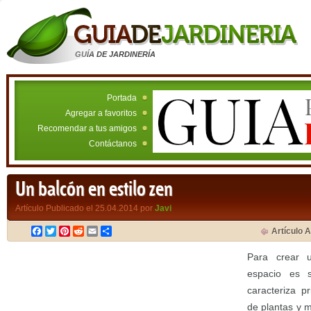
GUÍA DE JARDINERÍA
Portada
Agregar a favoritos
Recomendar a tus amigos
Contáctanos
Un balcón en estilo zen
Artículo Publicado el 25.04.2014 por
Javi
Facebook
Twitter
Pinterest
Reddit
Email
Compartir
Artículo A
Para crear 
espacio es s
caracteriza p
de plantas y m