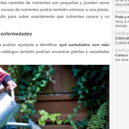
no se si 
lantas carentes de nutrientes son pequeñas y pueden verse
muy cont
exceso de nutrientes podría también estresar a una planta.
Escrito 
rdín para saber exactamente qué nutrientes carece y no
Poda y m
Hola, a 
drenaje. 
 a enfermedades
Escrito 
Cómo pla
Cuánto t
a podrán ayudarte a identificar
qué variedades son más
Escrito 
os catálogos también podrían enumerar plantas y variedades
Conoce l
me sirve