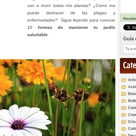
van a morir todas mis plantas? ¿Cómo me
puedo deshacer de las plagas y
Recomen
enfermedades? Sigue leyendo para conocer
10
formas de mantener tu jardín
saludable
.
Guía 
Cat
Arbo
Azal
Rod
Bon
Bul
Cam
Cep
Cri
Cult
Deco