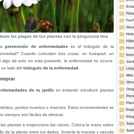
Esta
Acuá
Flot
Fuch
Gera
Hel
ate las plagas de tus plantas con la pinguicula tina
Hibi
 la
prevención de enfermedades
es el triángulo de la
Hort
ermedad? Cuando coinciden tres cosas: un huésped, un
Inse
i algo de esto no esta presente, la enfermedad no ocurre.
Jard
r un lado del
triángulo de la enfermedad
.
Limp
Mini
comprar
Otro
Oxi
 enfermedades de tu jardín
es evitando introducir plantas
Per
Plan
podridos, puntos muertos o insectos. Estos inconvenientes se
Pod
o siempre son fáciles de eliminar.
Rie
Salu
e las plantas e inspecciona las raíces. Coloca la mano sobre
tem
Suel
allo de la planta entre tus dedos. Invierte la maceta y sacude