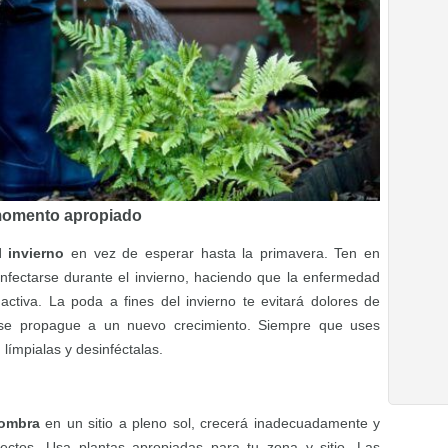
 momento apropiado
 invierno
en vez de esperar hasta la primavera. Ten en
nfectarse durante el invierno, haciendo que la enfermedad
activa. La poda a fines del invierno te evitará dolores de
se propague a un nuevo crecimiento. Siempre que uses
 límpialas y desinféctalas.
sombra
en un sitio a pleno sol, crecerá inadecuadamente y
ctos. Usa plantas apropiadas para tu zona y sitio. Las