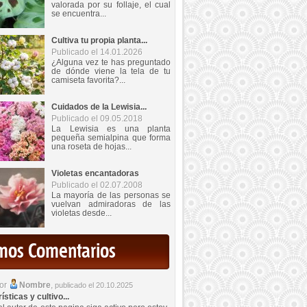
valorada por su follaje, el cual
se encuentra...
Cultiva tu propia planta...
Publicado el 14.01.2026
¿Alguna vez te has preguntado
de dónde viene la tela de tu
camiseta favorita?...
Cuidados de la Lewisia...
Publicado el 09.05.2018
La Lewisia es una planta
pequeña semialpina que forma
una roseta de hojas...
Violetas encantadoras
Publicado el 02.07.2008
La mayoría de las personas se
vuelvan admiradoras de las
violetas desde...
imos Comentarios
por
Nombre
,
publicado el 20.10.2025
sticas y cultivo...