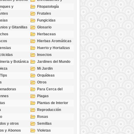
cubresuelos
nques y
Fitopatología
ticas
antes
Frutales
sias
Fungicidas
nios y Gitanillas
Glosario
echos
Herbaceas
scos
Hierbas Aromáticas
ensias
Huerto y Hortalizas
cticidas
Insectos
ineria y Botánica
Jardines del Mundo
ieza
Mi Jardin
 Tips
Orquídeas
s
Otros
genadoras
Para Cerca del
Estanque
ennes
Plagas
tas
Plantas de Interior
a
Reproducción
go
Rosas
dos y otros
Semillas
as
os y Abonos
Violetas