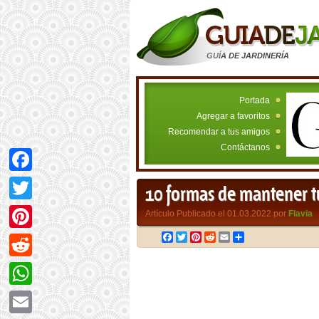
GUÍA DE JARDINERÍA
Portada
Agregar a favoritos
Recomendar a tus amigos
Contáctanos
Facebook
10 formas de mantener t
Twitter
Artículo Publicado el 01.03.2022 por
Flavia
Facebook
Twitter
Pinterest
Reddit
Email
Compartir
Pinterest
Reddit
WhatsApp