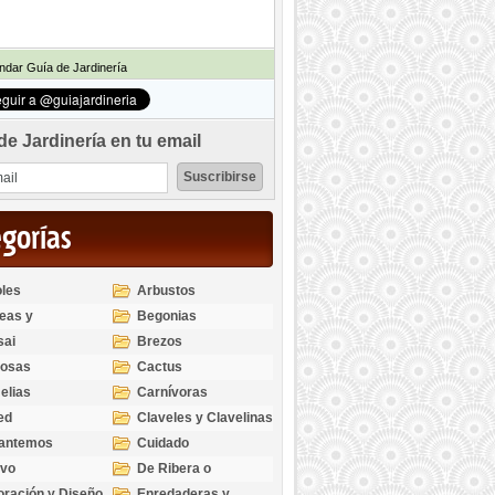
dar Guía de Jardinería
de Jardinería en tu email
egorías
les
Arbustos
eas y
Begonias
odendros
sai
Brezos
bosas
Cactus
elias
Carnívoras
ed
Claveles y Clavelinas
santemos
Cuidado
ivo
De Ribera o
Palustres
ración y Diseño
Enredaderas y