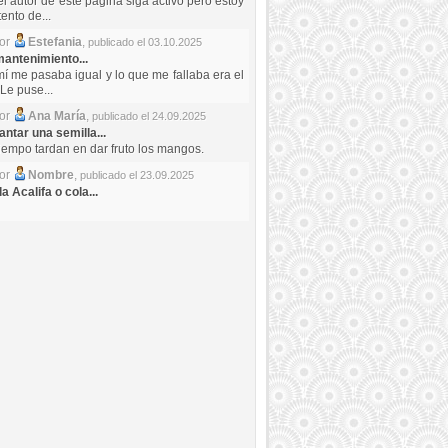
el autor de este pagina siga activo pero estoy
ento de...
por
Estefania
,
publicado el 03.10.2025
antenimiento...
mí me pasaba igual y lo que me fallaba era el
Le puse...
por
Ana María
,
publicado el 24.09.2025
ntar una semilla...
iempo tardan en dar fruto los mangos.
por
Nombre
,
publicado el 23.09.2025
a Acalifa o cola...