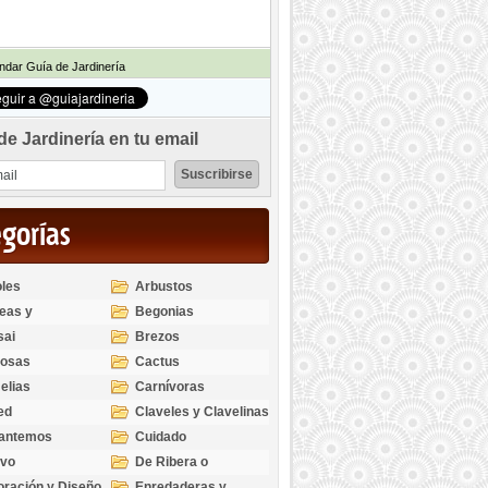
dar Guía de Jardinería
de Jardinería en tu email
egorías
les
Arbustos
eas y
Begonias
odendros
sai
Brezos
bosas
Cactus
elias
Carnívoras
ed
Claveles y Clavelinas
santemos
Cuidado
ivo
De Ribera o
Palustres
ración y Diseño
Enredaderas y