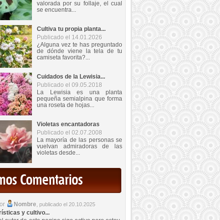
valorada por su follaje, el cual
se encuentra...
Cultiva tu propia planta...
Publicado el 14.01.2026
¿Alguna vez te has preguntado
de dónde viene la tela de tu
camiseta favorita?...
Cuidados de la Lewisia...
Publicado el 09.05.2018
La Lewisia es una planta
pequeña semialpina que forma
una roseta de hojas...
Violetas encantadoras
Publicado el 02.07.2008
La mayoría de las personas se
vuelvan admiradoras de las
violetas desde...
imos Comentarios
por
Nombre
,
publicado el 20.10.2025
sticas y cultivo...