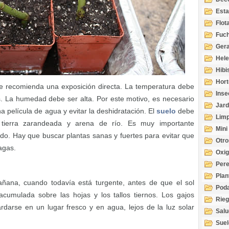
Esta
Acuá
Flot
Fuch
Gera
Hel
Hibi
Hort
se recomienda una exposición directa. La temperatura debe
Inse
as. La humedad debe ser alta. Por este motivo, es necesario
Jard
a película de agua y evitar la deshidratación. El
suelo
debe
Limp
 tierra zarandeada y arena de río. Es muy importante
Mini
do. Hay que buscar plantas sanas y fuertes para evitar que
Otro
agas.
Oxi
Per
Plan
añana, cuando todavía está turgente, antes de que el sol
Pod
umulada sobre las hojas y los tallos tiernos. Los gajos
Rie
rdarse en un lugar fresco y en agua, lejos de la luz solar
Salu
tem
Suel