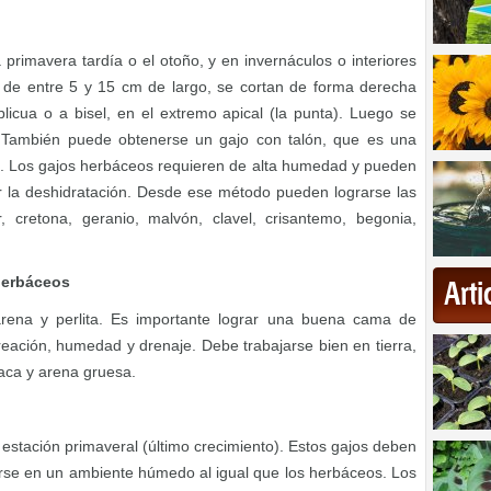
a primavera tardía o el otoño, y en invernáculos o interiores
, de entre 5 y 15 cm de largo, se cortan de forma derecha
licua o a bisel, en el extremo apical (la punta). Luego se
. También puede obtenerse un gajo con talón, que es una
ipal. Los gajos herbáceos requieren de alta humedad y pueden
ar la deshidratación. Desde ese método pueden lograrse las
r, cretona, geranio, malvón, clavel, crisantemo, begonia,
herbáceos
Art
rena y perlita. Es importante lograr una buena cama de
eación, humedad y drenaje. Debe trabajarse bien en tierra,
aca y arena gruesa.
estación primaveral (último crecimiento). Estos gajos deben
se en un ambiente húmedo al igual que los herbáceos. Los