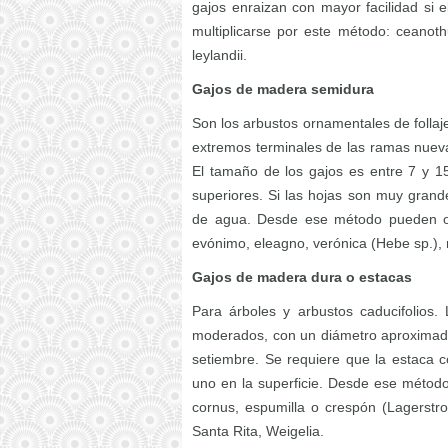
gajos enraizan con mayor facilidad si 
multiplicarse por este método: ceanothus
leylandii.
Gajos de madera semidura
Son los arbustos ornamentales de follaj
extremos terminales de las ramas nuev
El tamaño de los gajos es entre 7 y 15
superiores. Si las hojas son muy grande
de agua. Desde ese método pueden obt
evónimo, eleagno, verónica (Hebe sp.), ma
Gajos de madera dura o estacas
Para árboles y arbustos caducifolios
moderados, con un diámetro aproximado
setiembre. Se requiere que la estaca 
uno en la superficie. Desde ese método
cornus, espumilla o crespón (Lagerstro
Santa Rita, Weigelia.