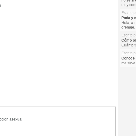
no se si 
m
muy cont
Escrito 
Poda y m
Hola, a 
drenaje. 
Escrito 
Cómo pla
Cuánto t
Escrito 
Conoce l
me sirve
ccion asexual