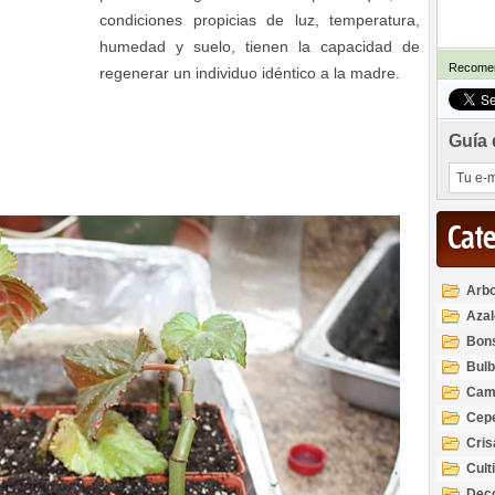
condiciones propicias de luz, temperatura,
humedad y suelo, tienen la capacidad de
Recomen
regenerar un individuo idéntico a la madre.
Guía 
Cat
Arbo
Azal
Rod
Bon
Bul
Cam
Cep
Cri
Cult
Deco