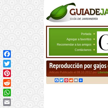
GUÍA DE JARDINERÍA
Portada
Agregar a favoritos
Recomendar a tus amigos
Contáctanos
Facebook
Reproducción por gajos o
Twitter
Artículo Publicado el 08.10.2012 por
Libelul
Facebook
Twitter
Pinterest
Reddit
Email
Compartir
Pinterest
Reddit
WhatsApp