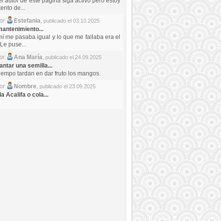
el autor de este pagina siga activo pero estoy
ento de...
por
Estefania
,
publicado el 03.10.2025
antenimiento...
mí me pasaba igual y lo que me fallaba era el
Le puse...
por
Ana María
,
publicado el 24.09.2025
ntar una semilla...
iempo tardan en dar fruto los mangos.
por
Nombre
,
publicado el 23.09.2025
a Acalifa o cola...