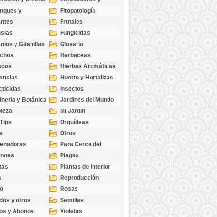
cubresuelos
nques y
Fitopatología
ticas
antes
Frutales
sias
Fungicidas
nios y Gitanillas
Glosario
echos
Herbaceas
scos
Hierbas Aromáticas
ensias
Huerto y Hortalizas
cticidas
Insectos
ineria y Botánica
Jardines del Mundo
ieza
Mi Jardin
 Tips
Orquídeas
s
Otros
genadoras
Para Cerca del
Estanque
ennes
Plagas
tas
Plantas de Interior
a
Reproducción
go
Rosas
dos y otros
Semillas
as
os y Abonos
Violetas