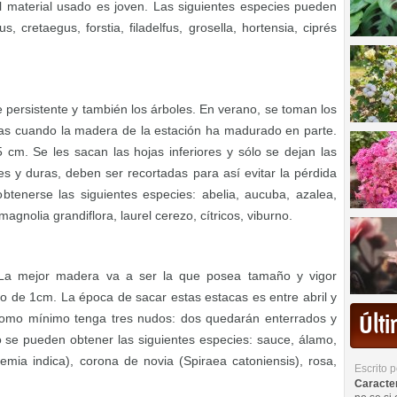
el material usado es joven. Las siguientes especies pueden
, cretaegus, forstia, filadelfus, grosella, hortensia, ciprés
e persistente y también los árboles. En verano, se toman los
as cuando la madera de la estación ha madurado en parte.
 cm. Se les sacan las hojas inferiores y sólo se dejan las
s y duras, deben ser recortadas para así evitar la pérdida
enerse las siguientes especies: abelia, aucuba, azalea,
gnolia grandiflora, laurel cerezo, cítricos, viburno.
. La mejor madera va a ser la que posea tamaño y vigor
 de 1cm. La época de sacar estas estacas es entre abril y
como mínimo tenga tres nudos: dos quedarán enterrados y
Últ
 se pueden obtener las siguientes especies: sauce, álamo,
emia indica), corona de novia (Spiraea catoniensis), rosa,
Escrito 
Caracterí