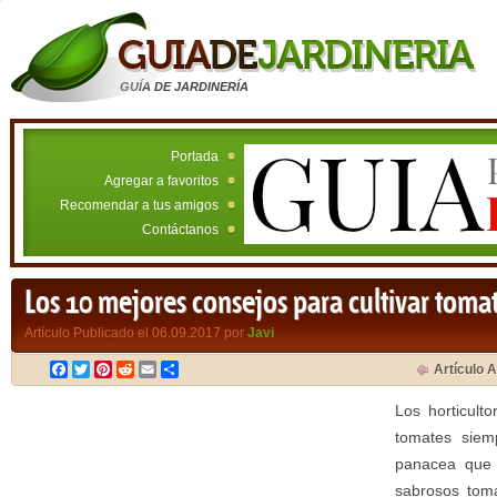
GUÍA DE JARDINERÍA
Portada
Agregar a favoritos
Recomendar a tus amigos
Contáctanos
Los 10 mejores consejos para cultivar toma
Artículo Publicado el 06.09.2017 por
Javi
Facebook
Twitter
Pinterest
Reddit
Email
Compartir
Artículo A
Los horticult
tomates siem
panacea que l
sabrosos toma