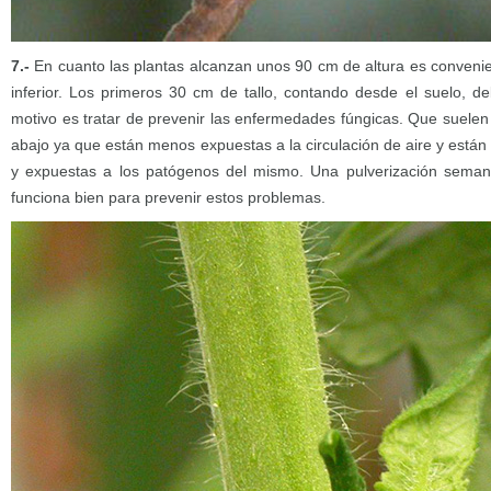
7.-
En cuanto las plantas alcanzan unos 90 cm de altura es convenient
inferior. Los primeros 30 cm de tallo, contando desde el suelo, de
motivo es tratar de prevenir las enfermedades fúngicas. Que suelen
abajo ya que están menos expuestas a la circulación de aire y está
y expuestas a los patógenos del mismo. Una pulverización sema
funciona bien para prevenir estos problemas.