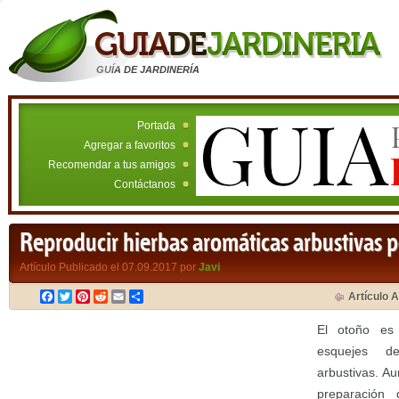
GUÍA DE JARDINERÍA
Portada
Agregar a favoritos
Recomendar a tus amigos
Contáctanos
Reproducir hierbas aromáticas arbustivas 
Artículo Publicado el 07.09.2017 por
Javi
Facebook
Twitter
Pinterest
Reddit
Email
Compartir
Artículo A
El otoño es
esquejes d
arbustivas. A
preparación