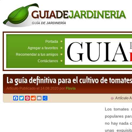
GUÍA DE JARDINERÍA
Portada
Agregar a favoritos
Recomendar a tus amigos
Contáctanos
La guía definitiva para el cultivo de tomate
Artículo Publicado el 14.08.2020 por
Flavia
Facebook
Twitter
Pinterest
Reddit
Email
Compartir
Artículo A
Los tomates 
populares para
no hay nada c
unas exquisi