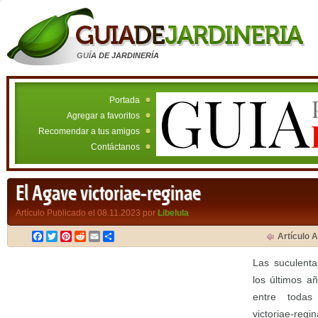
GUÍA DE JARDINERÍA
Portada
Agregar a favoritos
Recomendar a tus amigos
Contáctanos
El Agave victoriae-reginae
Artículo Publicado el 08.11.2023 por
Libelula
Facebook
Twitter
Pinterest
Reddit
Email
Compartir
Artículo A
Las suculent
los últimos a
entre todas
victoriae-