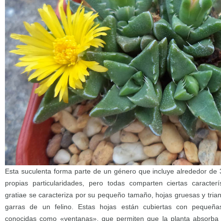
Esta suculenta forma parte de un género que incluye alrededor de
propias particularidades, pero todas comparten ciertas caracterís
gratiae se caracteriza por su pequeño tamaño, hojas gruesas y tria
garras de un felino. Estas hojas están cubiertas con pequeñas
conocidas como «ventanas», que permiten que la planta absorba