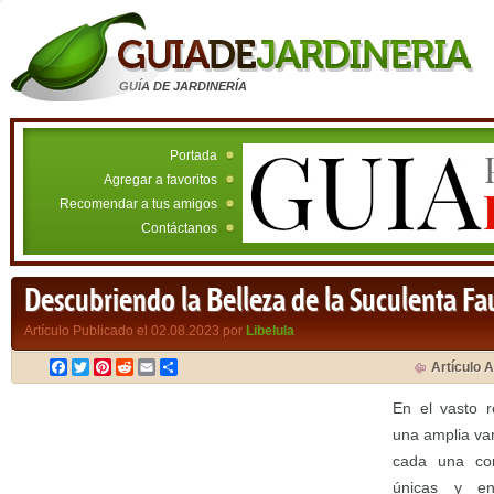
GUÍA DE JARDINERÍA
Portada
Agregar a favoritos
Recomendar a tus amigos
Contáctanos
Descubriendo la Belleza de la Suculenta Fa
Artículo Publicado el 02.08.2023 por
Libelula
Facebook
Twitter
Pinterest
Reddit
Email
Compartir
Artículo A
En el vasto r
una amplia va
cada una con
únicas y enc