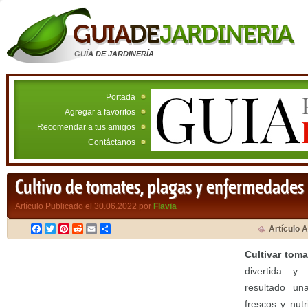
GUÍA DE JARDINERÍA
Portada
Agregar a favoritos
Recomendar a tus amigos
Contáctanos
Cultivo de tomates, plagas y enfermedades
Artículo Publicado el 30.06.2022 por
Flavia
Facebook
Twitter
Pinterest
Reddit
Email
Compartir
Artículo A
Cultivar tom
divertida y
resultado un
frescos y nut