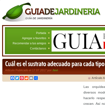
GUÍA DE JARDINERÍA
Portada
Agregar a favoritos
Recomendar a tus amigos
Contáctanos
Cuál es el sustrato adecuado para cada tip
Artículo Publicado el 17.07.2017 por
Javi
Facebook
Twitter
Pinterest
Reddit
Email
Compartir
Artículo A
Las orquíde
diversos mod
hacerlo respe
crecen. Así n