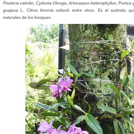
Pouteria caimito
,
Cydonia Olonga
,
Artocarpus heterophyllus
, P
unica 
guajava
L,
Citrus limonia
o
sbeck
entre otros. Es el sustrato qu
naturales de los bosques.