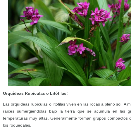
Orquídeas Rupículas o Litófilas:
Las orquídeas rupículas o litófilas viven en las rocas a pleno sol. A
raíces sumergiéndolas bajo la tierra que se acumula en las gr
temperaturas muy altas. Generalmente forman grupos compactos 
los roquedales.