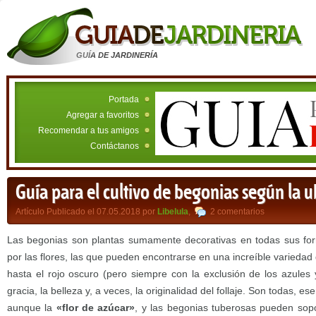
GUÍA DE JARDINERÍA
Portada
Agregar a favoritos
Recomendar a tus amigos
Contáctanos
Guía para el cultivo de begonias según la u
Artículo Publicado el 07.05.2018 por
Libelula
,
2 comentarios
Las begonias son plantas sumamente decorativas en todas sus form
por las flores, las que pueden encontrarse en una increíble variedad 
hasta el rojo oscuro (pero siempre con la exclusión de los azules 
gracia, la belleza y, a veces, la originalidad del follaje. Son todas, 
aunque la
«flor de azúcar»
, y las begonias tuberosas pueden sop