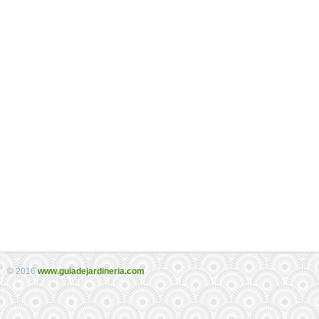
© 2016
www.guiadejardineria.com