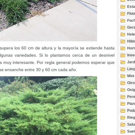
Esta
Acuá
Flot
Fuch
Gera
Hel
Hibi
supera los 60 cm de altura y la mayoría se extiende hasta
Hort
gunas variedades. Si lo plantamos cerca de un desnivel
Inse
a muy interesante. Por regla general podemos esperar que
Jard
Limp
 se ensanche entre 30 y 60 cm cada año.
Mini
Otro
Oxi
Per
Plan
Pod
Rie
Salu
tem
Suel