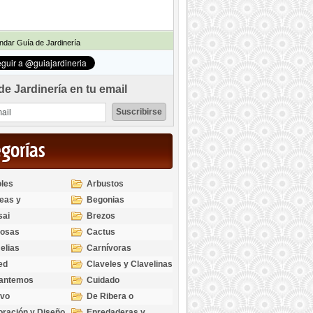
dar Guía de Jardinería
de Jardinería en tu email
egorías
les
Arbustos
eas y
Begonias
odendros
sai
Brezos
bosas
Cactus
elias
Carnívoras
ed
Claveles y Clavelinas
santemos
Cuidado
ivo
De Ribera o
Palustres
ración y Diseño
Enredaderas y