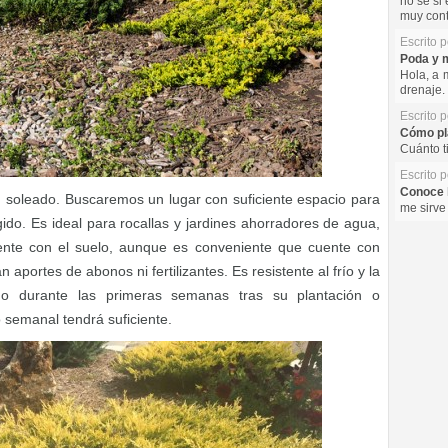
no se si 
muy cont
Escrito 
Poda y m
Hola, a 
drenaje. 
Escrito 
Cómo pla
Cuánto t
Escrito 
Conoce l
n soleado. Buscaremos un lugar con suficiente espacio para
me sirve
do. Es ideal para rocallas y jardines ahorradores de agua,
ente con el suelo, aunque es conveniente que cuente con
 aportes de abonos ni fertilizantes. Es resistente al frío y la
o durante las primeras semanas tras su plantación o
 semanal tendrá suficiente.