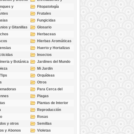
cubresuelos
nques y
Fitopatología
ticas
antes
Frutales
sias
Fungicidas
nios y Gitanillas
Glosario
echos
Herbaceas
scos
Hierbas Aromáticas
ensias
Huerto y Hortalizas
cticidas
Insectos
ineria y Botánica
Jardines del Mundo
ieza
Mi Jardin
 Tips
Orquídeas
s
Otros
genadoras
Para Cerca del
Estanque
ennes
Plagas
tas
Plantas de Interior
a
Reproducción
go
Rosas
dos y otros
Semillas
as
os y Abonos
Violetas