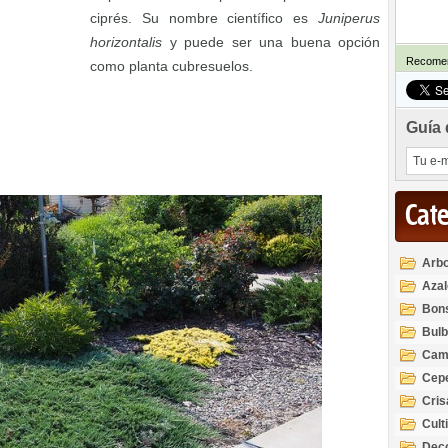
ciprés. Su nombre científico es
Juniperus
horizontalis
y puede ser una buena opción
Recomen
como planta cubresuelos.
Guía 
Cat
Arbo
Azal
Rod
Bon
Bul
Cam
Cep
Cri
Cult
Deco