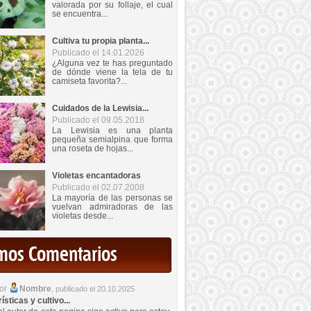
valorada por su follaje, el cual
se encuentra...
Cultiva tu propia planta...
Publicado el 14.01.2026
¿Alguna vez te has preguntado
de dónde viene la tela de tu
camiseta favorita?...
Cuidados de la Lewisia...
Publicado el 09.05.2018
La Lewisia es una planta
pequeña semialpina que forma
una roseta de hojas...
Violetas encantadoras
Publicado el 02.07.2008
La mayoría de las personas se
vuelvan admiradoras de las
violetas desde...
imos Comentarios
por
Nombre
,
publicado el 20.10.2025
sticas y cultivo...