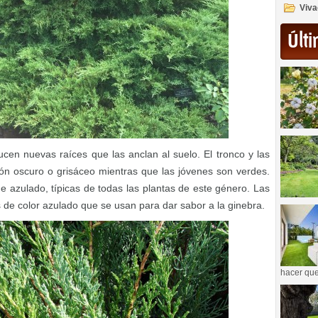
Viva
Últi
en nuevas raíces que las anclan al suelo. El tronco y las
ón oscuro o grisáceo mientras que las jóvenes son verdes.
 azulado, típicas de todas las plantas de este género. Las
de color azulado que se usan para dar sabor a la ginebra.
hacer que