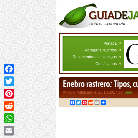
GUÍA DE JARDINERÍA
Portada
Agregar a favoritos
Recomendar a tus amigos
Contáctanos
Facebook
Enebro rastrero: Tipos, 
Twitter
Artículo Publicado el 26.10.2017 por
Javi
Facebook
Twitter
Pinterest
Reddit
Email
Compartir
Pinterest
Reddit
WhatsApp