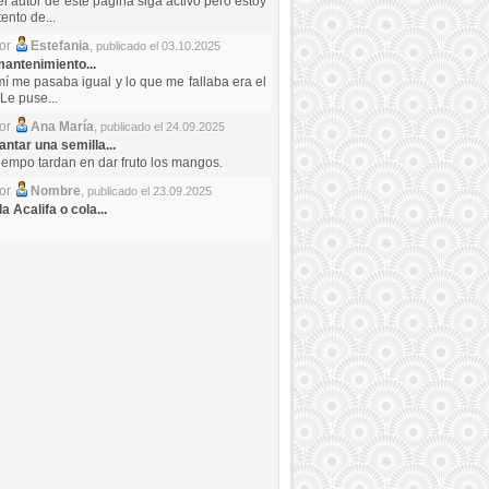
el autor de este pagina siga activo pero estoy
ento de...
por
Estefania
,
publicado el 03.10.2025
antenimiento...
mí me pasaba igual y lo que me fallaba era el
Le puse...
por
Ana María
,
publicado el 24.09.2025
ntar una semilla...
iempo tardan en dar fruto los mangos.
por
Nombre
,
publicado el 23.09.2025
a Acalifa o cola...