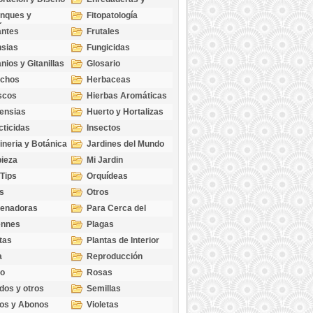
cubresuelos
nques y
Fitopatología
ticas
antes
Frutales
sias
Fungicidas
nios y Gitanillas
Glosario
echos
Herbaceas
scos
Hierbas Aromáticas
ensias
Huerto y Hortalizas
cticidas
Insectos
ineria y Botánica
Jardines del Mundo
ieza
Mi Jardin
 Tips
Orquídeas
s
Otros
genadoras
Para Cerca del
Estanque
ennes
Plagas
tas
Plantas de Interior
a
Reproducción
go
Rosas
dos y otros
Semillas
as
os y Abonos
Violetas