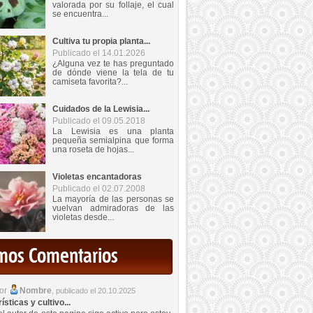
valorada por su follaje, el cual
se encuentra...
Cultiva tu propia planta...
Publicado el 14.01.2026
¿Alguna vez te has preguntado
de dónde viene la tela de tu
camiseta favorita?...
Cuidados de la Lewisia...
Publicado el 09.05.2018
La Lewisia es una planta
pequeña semialpina que forma
una roseta de hojas...
Violetas encantadoras
Publicado el 02.07.2008
La mayoría de las personas se
vuelvan admiradoras de las
violetas desde...
imos Comentarios
por
Nombre
,
publicado el 20.10.2025
sticas y cultivo...