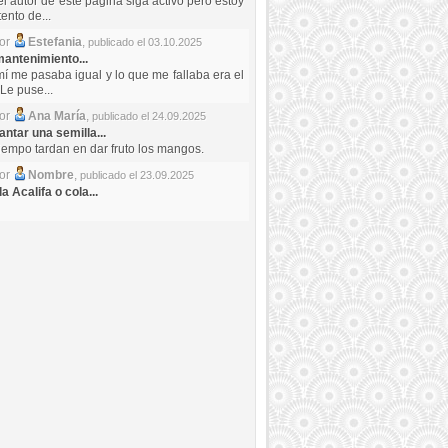
el autor de este pagina siga activo pero estoy
ento de...
por
Estefania
,
publicado el 03.10.2025
antenimiento...
mí me pasaba igual y lo que me fallaba era el
Le puse...
por
Ana María
,
publicado el 24.09.2025
ntar una semilla...
iempo tardan en dar fruto los mangos.
por
Nombre
,
publicado el 23.09.2025
a Acalifa o cola...