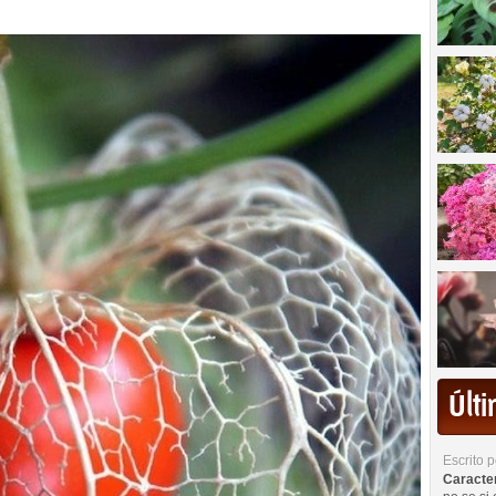
Últ
Escrito 
Caracterí