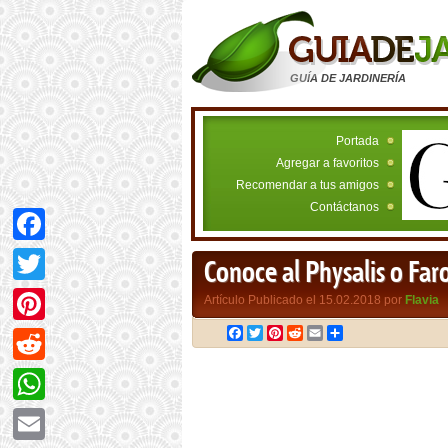
GUÍA DE JARDINERÍA
Portada
Agregar a favoritos
Recomendar a tus amigos
Contáctanos
Facebook
Conoce al Physalis o Faro
Twitter
Artículo Publicado el 15.02.2018 por
Flavia
Facebook
Twitter
Pinterest
Reddit
Email
Compartir
Pinterest
Reddit
WhatsApp