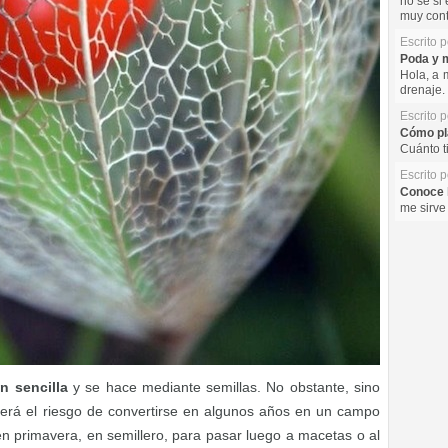
no se si 
muy cont
Escrito 
Poda y m
Hola, a 
drenaje. 
Escrito 
Cómo pla
Cuánto t
Escrito 
Conoce l
me sirve
en sencilla
y se hace mediante semillas. No obstante, sino
rrerá el riesgo de convertirse en algunos años en un campo
 en primavera, en semillero, para pasar luego a macetas o al