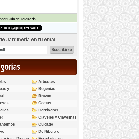
dar Guía de Jardinería
de Jardinería en tu email
egorías
les
Arbustos
eas y
Begonias
odendros
sai
Brezos
bosas
Cactus
elias
Carnívoras
ed
Claveles y Clavelinas
santemos
Cuidado
ivo
De Ribera o
Palustres
ración y Diseño
Enredaderas y