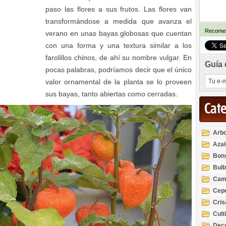
paso las flores a sus frutos. Las flores van
transformándose a medida que avanza el
Recomen
verano en unas bayas globosas que cuentan
con una forma y una textura similar a los
farolillos chinos, de ahí su nombre vulgar. En
Guía 
pocas palabras, podríamos decir que el único
valor ornamental de la planta se lo proveen
sus bayas, tanto abiertas como cerradas.
Cat
Arbo
Azal
Rod
Bon
Bul
Cam
Cep
Cri
Cult
Deco