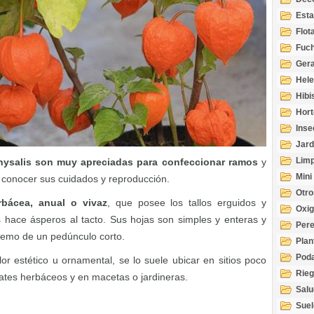
Esta
Acuá
Flot
Fuch
Gera
Hel
Hibi
Hort
Inse
Jard
Limp
hysalis son muy apreciadas para confeccionar ramos
y
Mini
a conocer sus cuidados y reproducción.
Otro
rbácea, anual o vivaz
, que posee los tallos erguidos y
Oxi
s hace ásperos al tacto. Sus hojas son simples y enteras y
Per
xtremo de un pedúnculo corto.
Plan
Pod
r estético u ornamental, se lo suele ubicar en sitios poco
Rie
ates herbáceos y en macetas o jardineras.
Salu
tem
Suel