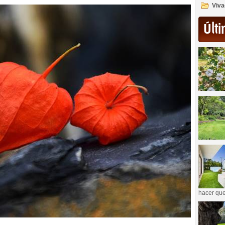
Viva
Últi
hacer que