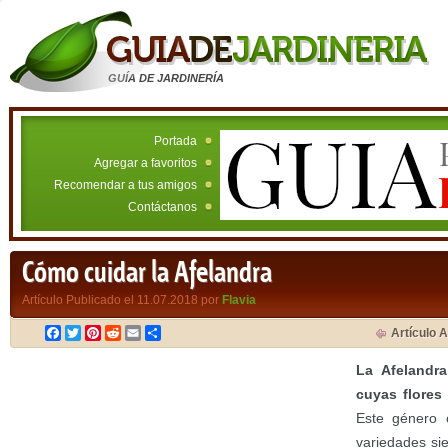
GUÍA DE JARDINERÍA
Portada
Agregar a favoritos
Recomendar a tus amigos
Contáctanos
Cómo cuidar la Afelandra
Artículo Publicado el 11.07.2018 por
Flavia
Facebook
Twitter
Pinterest
Reddit
Email
Compartir
Artículo A
La Afelandra
cuyas flores
Este género 
variedades si