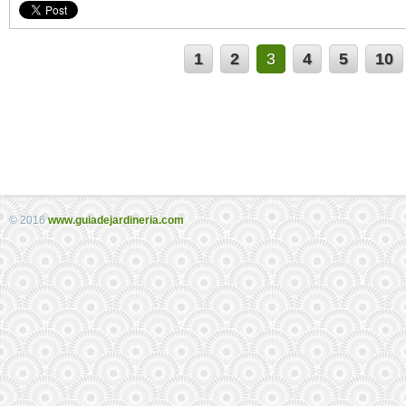
1
2
3
4
5
10
© 2016
www.guiadejardineria.com