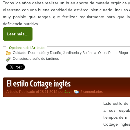
Todos los años debes realizar un buen aporte de materia orgánica y 
el terreno con una buena cantidad de estiércol bien curado. Inclus
muy posible que tengas que fertilizar regularmente para que l
deficiencia nutritiva.
Leer más…
Opciones del Artículo
Cuidado
,
Decoración y Diseño
,
Jardineria y Botánica
,
Otros
,
Poda
,
Riego
Consejos
,
diseño de jardines
El estilo Cottage inglés
Artículo Publicado el 28.11.2015 por
Javi
,
2 comentarios
Este estilo de
a sus espal
tiempos de min
Cottage inglé