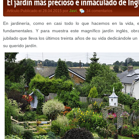
El jardín más precioso e inmaculado de Ing
Artículo Publicado el 28.04.2015 por
Javi
,
34 comentarios
En jardinería, como en casi todo lo que hacemos en la vida, e
fundamentales. Y para muestra este magnífico jardín inglés, obra
jubilado que lleva los últimos treinta años de su vida dedicándole u
su querido jardín.