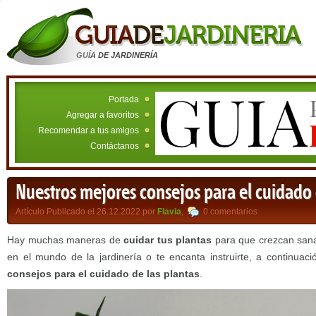
GUÍA DE JARDINERÍA
Portada
Agregar a favoritos
Recomendar a tus amigos
Contáctanos
Nuestros mejores consejos para el cuidado 
Artículo Publicado el 26.12.2022 por
Flavia
,
0 comentarios
Hay muchas maneras de
cuidar tus plantas
para que crezcan sanas 
en el mundo de la jardinería o te encanta instruirte, a continuaci
consejos para el cuidado de las plantas
.