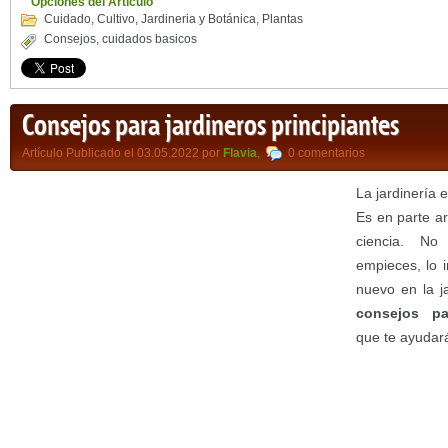
Opciones del Artículo
Cuidado
,
Cultivo
,
Jardineria y Botánica
,
Plantas
Consejos
,
cuidados basicos
Consejos para jardineros principiantes
Artículo Publicado el 03.05.2022 por
Flavia
,
0 comentarios
La jardinería 
Es en parte ar
ciencia. N
empieces, lo 
nuevo en la j
consejos par
que te ayudar