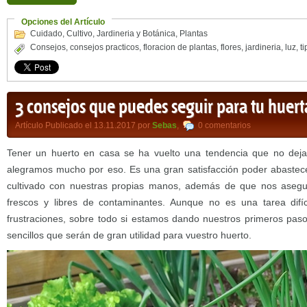
Opciones del Artículo
Cuidado
,
Cultivo
,
Jardineria y Botánica
,
Plantas
Consejos
,
consejos practicos
,
floracion de plantas
,
flores
,
jardineria
,
luz
,
ti
3 consejos que puedes seguir para tu huert
Artículo Publicado el 13.11.2017 por
Sebas
,
0 comentarios
Tener un huerto en casa se ha vuelto una tendencia que no deja
alegramos mucho por eso. Es una gran satisfacción poder abaste
cultivado con nuestras propias manos, además de que nos aseg
frescos y libres de contaminantes. Aunque no es una tarea difí
frustraciones, sobre todo si estamos dando nuestros primeros pas
sencillos que serán de gran utilidad para vuestro huerto.