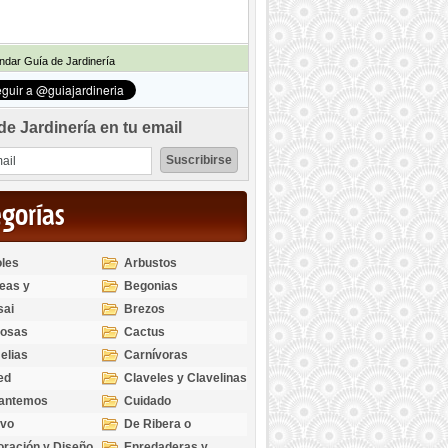
dar Guía de Jardinería
de Jardinería en tu email
egorías
les
Arbustos
eas y
Begonias
odendros
sai
Brezos
bosas
Cactus
elias
Carnívoras
ed
Claveles y Clavelinas
santemos
Cuidado
ivo
De Ribera o
Palustres
ración y Diseño
Enredaderas y