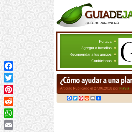
GUÍA DE JARDINERÍA
Portada
Agregar a favoritos
Recomendar a tus amigos
Contáctanos
Facebook
¿Cómo ayudar a una plan
Twitter
Artículo Publicado el 27.06.2018 por
Flavia
Facebook
Twitter
Pinterest
Reddit
Email
Compartir
Pinterest
Reddit
WhatsApp