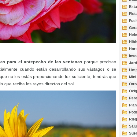
Esta
Acuá
Flot
Fuch
Gera
Hel
Hibi
Hort
Inse
das para el antepecho de las ventanas
porque precisan
Jard
cialmente cuando están desarrollando sus vástagos o se
Limp
 que no les estás proporcionando luz suficiente, tendrás que
Mini
 que reciba los rayos directos del sol.
Otro
Oxi
Per
Plan
Pod
Rie
Salu
tem
Suel