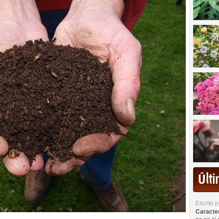
Últ
Escrito 
Caracterí