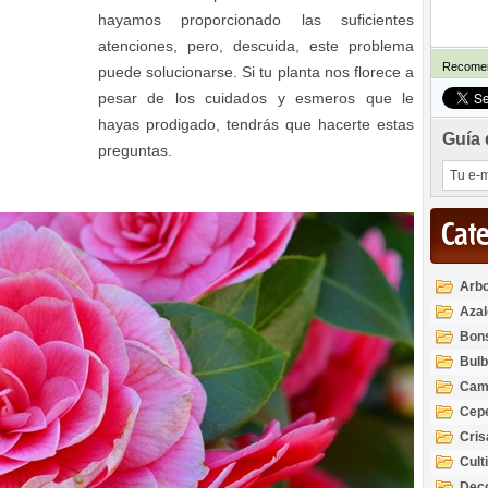
hayamos proporcionado las suficientes
atenciones, pero, descuida, este problema
Recomen
puede solucionarse. Si tu planta nos florece a
pesar de los cuidados y esmeros que le
hayas prodigado, tendrás que hacerte estas
Guía 
preguntas.
Cat
Arbo
Azal
Rod
Bon
Bul
Cam
Cep
Cri
Cult
Deco