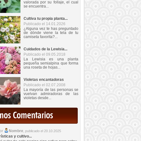
valorada por su follaje, el cual
se encuentra...
Cultiva tu propia planta...
Publicado el 14.01.2026
¿Alguna vez te has preguntado
de dónde viene la tela de tu
camiseta favorita?...
Cuidados de la Lewisia...
Publicado el 09.05.2018
La Lewisia es una planta
pequeña semialpina que forma
una roseta de hojas...
Violetas encantadoras
Publicado el 02.07.2008
La mayoría de las personas se
vuelvan admiradoras de las
violetas desde...
imos Comentarios
por
Nombre
,
publicado el 20.10.2025
sticas y cultivo...