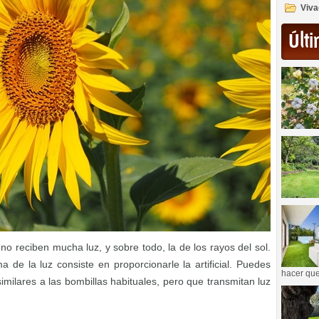
Viva
Últi
 no reciben mucha luz, y sobre todo, la de los rayos del sol.
 de la luz consiste en proporcionarle la artificial. Puedes
hacer que
imilares a las bombillas habituales, pero que transmitan luz