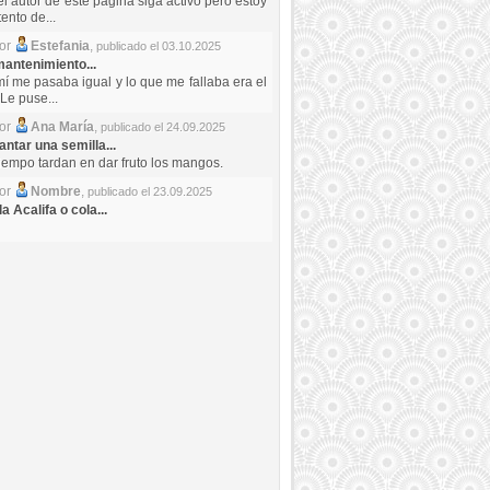
el autor de este pagina siga activo pero estoy
ento de...
por
Estefania
,
publicado el 03.10.2025
antenimiento...
mí me pasaba igual y lo que me fallaba era el
Le puse...
por
Ana María
,
publicado el 24.09.2025
ntar una semilla...
iempo tardan en dar fruto los mangos.
por
Nombre
,
publicado el 23.09.2025
a Acalifa o cola...