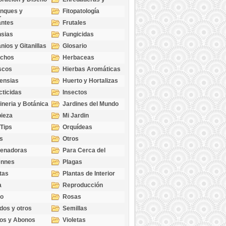
cubresuelos
nques y
Fitopatología
ticas
antes
Frutales
sias
Fungicidas
nios y Gitanillas
Glosario
echos
Herbaceas
scos
Hierbas Aromáticas
ensias
Huerto y Hortalizas
cticidas
Insectos
ineria y Botánica
Jardines del Mundo
ieza
Mi Jardin
 Tips
Orquídeas
s
Otros
genadoras
Para Cerca del
Estanque
ennes
Plagas
tas
Plantas de Interior
a
Reproducción
go
Rosas
dos y otros
Semillas
as
os y Abonos
Violetas