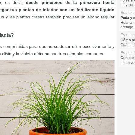
no se si 
o, es decir,
desde principios de la primavera hasta
muy cont
ar tus plantas de interior con un fertilizante líquido
Escrito 
us y las plantas crasas también precisan un abono regular
Poda y m
Hola, a 
drenaje. 
lanta?
Escrito 
Cómo pla
Cuánto t
es comprimidas para que no se desarrollen excesivamente y
Escrito 
a clivia y la violeta africana son tres ejemplos comunes.
Conoce l
me sirve