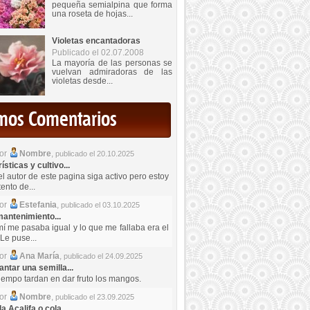
pequeña semialpina que forma
una roseta de hojas...
Violetas encantadoras
Publicado el 02.07.2008
La mayoría de las personas se
vuelvan admiradoras de las
violetas desde...
imos Comentarios
por
Nombre
,
publicado el 20.10.2025
sticas y cultivo...
el autor de este pagina siga activo pero estoy
ento de...
por
Estefania
,
publicado el 03.10.2025
antenimiento...
mí me pasaba igual y lo que me fallaba era el
Le puse...
por
Ana María
,
publicado el 24.09.2025
ntar una semilla...
iempo tardan en dar fruto los mangos.
por
Nombre
,
publicado el 23.09.2025
a Acalifa o cola...