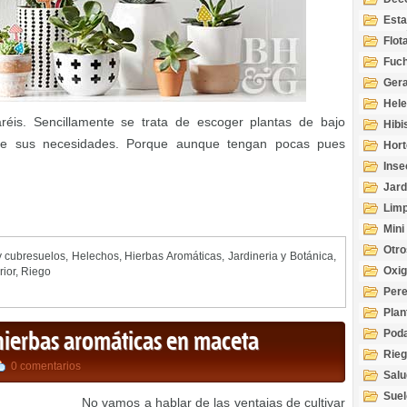
Esta
Acuá
Flot
Fuch
Gera
Hel
éis. Sencillamente se trata de escoger plantas de bajo
Hibi
te sus necesidades. Porque aunque tengan pocas pues
Hort
Inse
Jard
Limp
Mini
Otro
 cubresuelos
,
Helechos
,
Hierbas Aromáticas
,
Jardineria y Botánica
,
Oxi
rior
,
Riego
Per
Plan
Pod
 hierbas aromáticas en maceta
Rie
0 comentarios
Salu
tem
Suel
No vamos a hablar de las ventajas de cultivar