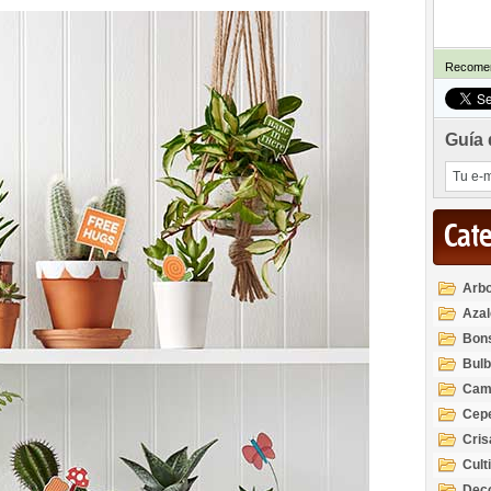
Recomen
Guía 
Cat
Arbo
Azal
Rod
Bon
Bul
Cam
Cep
Cri
Cult
Deco