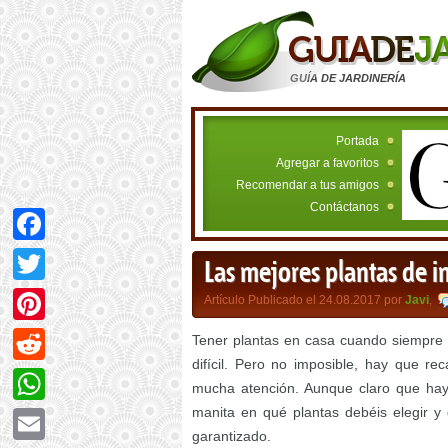
GUÍA DE JARDINERÍA
Portada
Agregar a favoritos
Recomendar a tus amigos
Contáctanos
Facebook
Las mejores plantas de i
Twitter
Artículo Publicado el 24.08.2017 por
Javi
,
Pinterest
Tener plantas en casa cuando siempre 
difícil. Pero no imposible, hay que re
Reddit
mucha atención. Aunque claro que hay
manita en qué plantas debéis elegir y d
WhatsApp
garantizado.