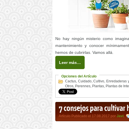
No hay ningún misterio como imaginar
mantenimiento y conocer mínimamen
hemos de cubrirlas. Vamos allá.
Leer más…
Opciones del Artículo
Cactus
,
Cuidado
,
Cultivo
,
Enredaderas y
Otros
,
Perennes
,
Plantas
,
Plantas de Inte
7 consejos para cultivar
Artículo Publicado el 17.08.2017 por
Javi
,