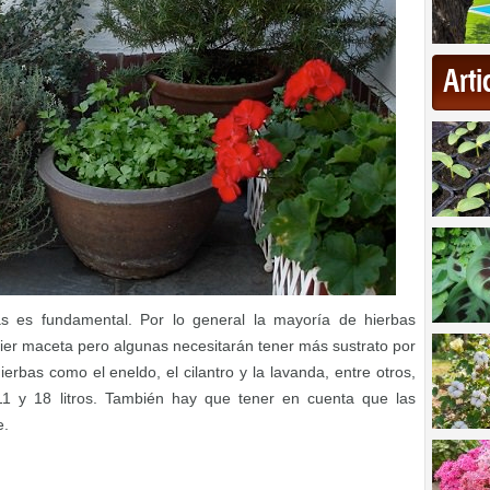
Art
s es fundamental. Por lo general la mayoría de hierbas
ier maceta pero algunas necesitarán tener más sustrato por
rbas como el eneldo, el cilantro y la lavanda, entre otros,
1 y 18 litros. También hay que tener en cuenta que las
e.