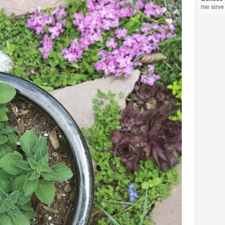
me sirve