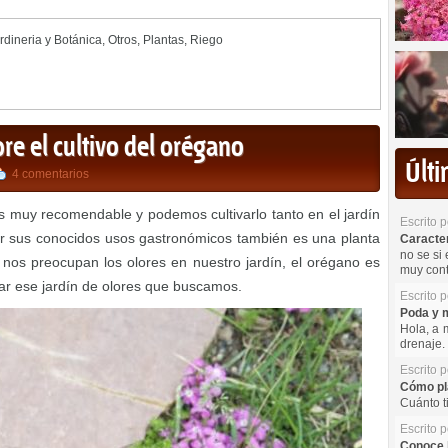
rdineria y Botánica
,
Otros
,
Plantas
,
Riego
re el cultivo del orégano
Últ
4 comentarios
 muy recomendable y podemos cultivarlo tanto en el jardín
Escrito 
 sus conocidos usos gastronómicos también es una planta
Caracterí
no se si 
i nos preocupan los olores en nuestro jardín, el orégano es
muy cont
ar ese jardín de olores que buscamos.
Escrito 
Poda y m
Hola, a 
drenaje. 
Escrito 
Cómo pla
Cuánto t
Escrito 
Conoce l