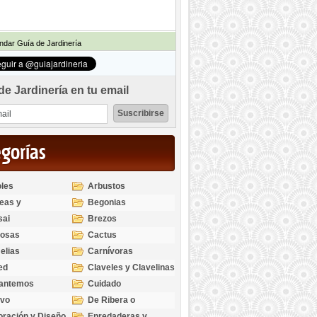
dar Guía de Jardinería
de Jardinería en tu email
egorías
les
Arbustos
eas y
Begonias
odendros
sai
Brezos
bosas
Cactus
elias
Carnívoras
ed
Claveles y Clavelinas
santemos
Cuidado
ivo
De Ribera o
Palustres
ración y Diseño
Enredaderas y