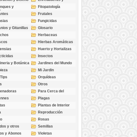
cubresuelos
nques y
Fitopatología
ticas
antes
Frutales
sias
Fungicidas
nios y Gitanillas
Glosario
echos
Herbaceas
scos
Hierbas Aromáticas
ensias
Huerto y Hortalizas
cticidas
Insectos
ineria y Botánica
Jardines del Mundo
ieza
Mi Jardin
 Tips
Orquídeas
s
Otros
genadoras
Para Cerca del
Estanque
ennes
Plagas
tas
Plantas de Interior
a
Reproducción
go
Rosas
dos y otros
Semillas
as
os y Abonos
Violetas