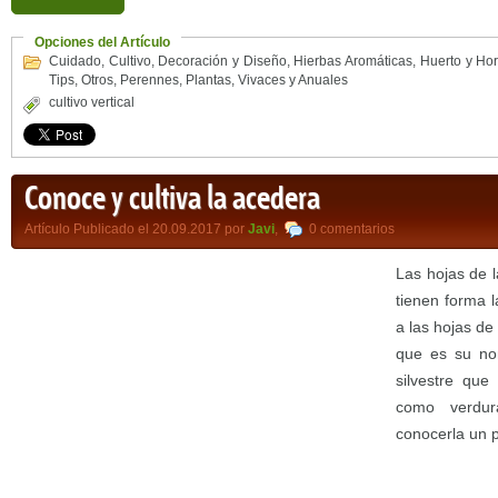
Opciones del Artículo
Cuidado
,
Cultivo
,
Decoración y Diseño
,
Hierbas Aromáticas
,
Huerto y Hor
Tips
,
Otros
,
Perennes
,
Plantas
,
Vivaces y Anuales
cultivo vertical
Conoce y cultiva la acedera
Artículo Publicado el 20.09.2017 por
Javi
,
0 comentarios
Las hojas de 
tienen forma 
a las hojas de
que es su nom
silvestre que
como verdu
conocerla un p