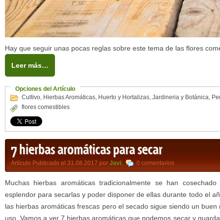
Hay que seguir unas pocas reglas sobre este tema de las flores come
Leer más…
Opciones del Artículo
Cultivo
,
Hierbas Aromáticas
,
Huerto y Hortalizas
,
Jardineria y Botánica
,
Pe
flores comestibles
7 hierbas aromáticas para secar
Artículo Publicado el 31.08.2017 por
Javi
,
0 comentarios
Muchas hierbas aromáticas tradicionalmente se han cosechad
esplendor para secarlas y poder disponer de ellas durante todo el añ
las hierbas aromáticas frescas pero el secado sigue siendo un buen
uso. Vamos a ver 7 hierbas aromáticas que podemos secar y guarda