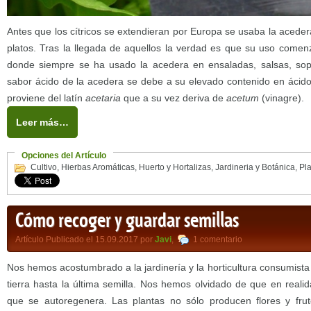
Antes que los cítricos se extendieran por Europa se usaba la aceder
platos. Tras la llegada de aquellos la verdad es que su uso comenz
donde siempre se ha usado la acedera en ensaladas, salsas, so
sabor ácido de la acedera se debe a su elevado contenido en ácido
proviene del latín
acetaria
que a su vez deriva de
acetum
(vinagre).
Leer más…
Opciones del Artículo
Cultivo
,
Hierbas Aromáticas
,
Huerto y Hortalizas
,
Jardineria y Botánica
,
Pl
Cómo recoger y guardar semillas
Artículo Publicado el 15.09.2017 por
Javi
,
1 comentario
Nos hemos acostumbrado a la jardinería y la horticultura consumist
tierra hasta la última semilla. Nos hemos olvidado de que en realid
que se autoregenera. Las plantas no sólo producen flores y frut