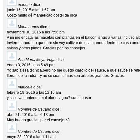
marlene
dice:
junio 15, 2015 a las 1:57 am
Gosto muito dê manjericão,gostei da dica
Maria nunes
dice:
noviembre 30, 2015 a las 7:56 pm
A mi me encata las macetas con plantas en el balcon tengo a varias incluso a
invierno ahora no quedare sin voy cultivar de esa manera dentro de casa amo 
salsas y otros platos .Gracias por los consejos .
Ana María Moya Vega
dice:
enero 3, 2016 a las 5:49 pm
Yo sabía esa técnica,pero no me quedó claro lo del sauce, a que sauce se refi
llorón, de la india…y no se cuánto más son árboles grandes. Gracias.
maricela
dice:
febrero 19, 2016 a las 12:16 am
y si se va poniendo mal olor el agua? suele pasar
Nombre de Usuario
dice:
abril 21, 2016 a las 6:13 pm
Muy bueno gracias por el consejo <3
Nombre de Usuario
dice:
mayo 23, 2016 a las 1:11 am