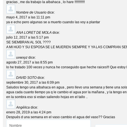
gracias , me da trabajo la albahaca , lo hare !!!!!!!!!!!!
Nombre de Usuario
dice:
mayo 4, 2017 a las 11:11 pm
ya e echo pero algunas se a muerto cuando las voy a plantar
ANA LORET DE MOLA
dice:
julio 12, 2017 a las 5:17 pm
SE SIEMBRAN AL SOL ????
A MI HIJO Y SU ESPOSA SE LE MUEREN SIEMPRE Y YA LAS COMPRAN 
uvwxyz
dice:
agosto 27, 2017 a las 8:55 pm
lo he tratado 100 veces y nunca he conseguido que heche raices!!! Que estoy
DAVID SOTO
dice:
septiembre 30, 2017 a las 6:09 pm
Saludos tengo una albahaca en agua , pero llevo una semana y tiene una sola 
agua cada cuanto tiempo ya q le cambio el agua por la mañana , y la tengo en 
en la sombra eso si estan saliendo hojas en el tallo ..
Angélica
dice:
enero 28, 2019 a las 4:24 pm
Después d una semana en el vaso cambio el agua del vaso?? Gracias