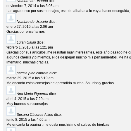
Nombre de Usuario
dice:
noviembre 7, 2014 a las 3:05 am
Las agradesco por sus mensajes, este de albahaca lo voy a hacer enseguida, 
Nombre de Usuario
dice:
enero 27, 2015 a las 2:06 am
Gracias por enseñarnos
Luján Galati
dice:
febrero 1, 2015 a las 1:21 pm
Gracias por sus artículos, me resultan muy interesantes, este año pasado he o
algunos cherris y pimientos, ellos despejan mucho mis pensamientos. Me ha gus
intentarlo, muchas gracias.
patrcia pino cabrera
dice:
marzo 29, 2015 a las 6:19 am
Me encanta estos consejos he aprendido mucho. Saludos y gracias
Ana Maria Figueroa
dice:
abril 4, 2015 a las 7:29 am
Muy buenos sus consejos
Susana Cáceres Altieri
dice:
junio 8, 2015 a las 4:05 am
Me encanta la página , me gusta muchísimo el cultivo de hierbas