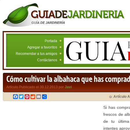
GUÍA DE JARDINERÍA
Portada
Agregar a favoritos
Recomendar a tus amigos
Contáctanos
Cómo cultivar la albahaca que has compra
Artículo Publicado el 30.12.2013 por
Javi
Facebook
Twitter
Pinterest
Reddit
Email
Compartir
Artículo A
Si has compra
frescos de al
de tu últim
intentes apro