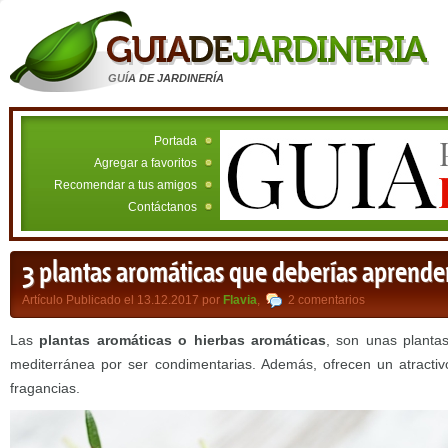
GUÍA DE JARDINERÍA
Portada
Agregar a favoritos
Recomendar a tus amigos
Contáctanos
3 plantas aromáticas que deberías aprender
Artículo Publicado el 13.12.2017 por
Flavia
,
2 comentarios
Las
plantas aromáticas o hierbas aromáticas
, son unas planta
mediterránea por ser condimentarias. Además, ofrecen un atractivo
fragancias.