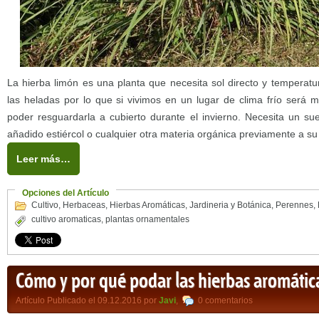
La hierba limón es una planta que necesita sol directo y temperatur
las heladas por lo que si vivimos en un lugar de clima frío será m
poder resguardarla a cubierto durante el invierno. Necesita un suel
añadido estiércol o cualquier otra materia orgánica previamente a su 
Leer más…
Opciones del Artículo
Cultivo
,
Herbaceas
,
Hierbas Aromáticas
,
Jardineria y Botánica
,
Perennes
,
cultivo aromaticas
,
plantas ornamentales
Cómo y por qué podar las hierbas aromátic
Artículo Publicado el 09.12.2016 por
Javi
,
0 comentarios