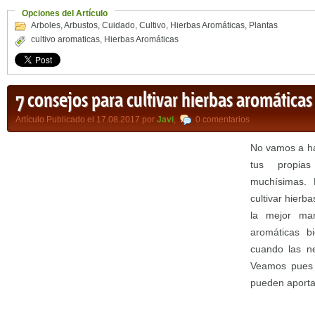
Opciones del Artículo
Arboles
,
Arbustos
,
Cuidado
,
Cultivo
,
Hierbas Aromáticas
,
Plantas
cultivo aromaticas
,
Hierbas Aromáticas
7 consejos para cultivar hierbas aromática
Artículo Publicado el 17.08.2017 por
Javi
,
0 comentarios
No vamos a hab
tus propias
muchísimas. 
cultivar hier
la mejor ma
aromáticas b
cuando las ne
Veamos pues 
pueden aporta