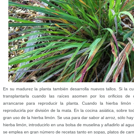
En su madurez la planta también desarrolla nuevos tallos. Si la 
transplantarla cuando las raíces asomen por los orificios de 
arrancarse para reproducir la planta. Cuando la hierba limó
reproducirla por división de la mata. En la cocina asiática, sobre t
gran uso de la hierba limón. Se usa para dar sabor al arroz, sólo hay
hierba limón, introducirlo en una bolsa de muselina y añadirlo al ag
se emplea en gran número de recetas tanto en sopas, platos de car