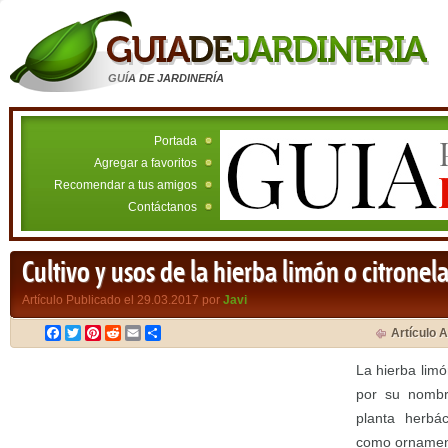
GUÍA DE JARDINERÍA
Portada
Agregar a favoritos
Recomendar a tus amigos
Contáctanos
Cultivo y usos de la hierba limón o citronel
Artículo Publicado el 29.03.2017 por
Javi
Facebook
Twitter
Pinterest
Reddit
Email
Compartir
Artículo A
La hierba limó
por su nombr
planta herbá
como ornamen