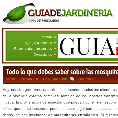
GUÍA DE JARDINERÍA
Portada
Agregar a favoritos
Recomendar a tus amigos
Contáctanos
Todo lo que debes saber sobre las mosquite
Artículo Publicado el 01.04.2019 por
Flavia
,
0 comentarios
Hoy, nuestra gran preocupación, es mantener a todos los miembros d
de la violencia externa como así también de los insectos transm
inusual la proliferación de insectos que puedan poner en riesgo a t
niños, que en su inocencia, pueden incluso jugar con especies ame
riesgo, se han inventado las
mosquiteras enrollables
. Si quiere