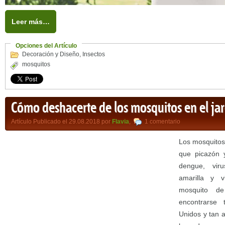
Leer más…
Opciones del Artículo
Decoración y Diseño
,
Insectos
mosquitos
Cómo deshacerte de los mosquitos en el ja
Artículo Publicado el 29.08.2018 por
Flavia
,
1 comentario
Los mosquito
que picazón y
dengue, viru
amarilla y v
mosquito de
encontrarse
Unidos y tan 