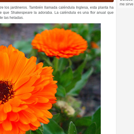
me sirve
tre los jardineros. También llamada caléndula Inglesa, esta planta ha
e que Shakespeare la adoraba. La caléndula es una flor anual que
de las heladas.