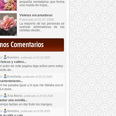
pequeña semialpina que forma
una roseta de hojas...
Violetas encantadoras
Publicado el 02.07.2008
La mayoría de las personas se
vuelvan admiradoras de las
violetas desde...
imos Comentarios
por
Nombre
,
publicado el 20.10.2025
sticas y cultivo...
el autor de este pagina siga activo pero estoy
ento de...
por
Estefania
,
publicado el 03.10.2025
antenimiento...
mí me pasaba igual y lo que me fallaba era el
Le puse...
por
Ana María
,
publicado el 24.09.2025
ntar una semilla...
iempo tardan en dar fruto los mangos.
por
Nombre
,
publicado el 23.09.2025
a Acalifa o cola...