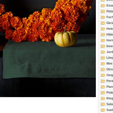
Esta
Acuá
Flot
Fuch
Gera
Hel
Hibi
Hort
Inse
Jard
Limp
Mini
Otro
Oxi
Per
Plan
Pod
Rie
Salu
tem
Suel