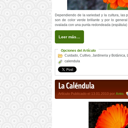
Dependiendo de la variedad y la cultura, las 
son de color verde brillante y por lo genera
ovalada con una punta redondeada (espátula) y
Leer más…
Opciones del Artículo
Cuidado
,
Cultivo
,
Jardineria y Botánica
,
calendula
La Caléndula
Artículo Publicado el 13.01.2010 por
Anto
,