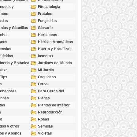
cubresuelos
nques y
Fitopatología
ticas
antes
Frutales
sias
Fungicidas
nios y Gitanillas
Glosario
echos
Herbaceas
scos
Hierbas Aromáticas
ensias
Huerto y Hortalizas
cticidas
Insectos
ineria y Botánica
Jardines del Mundo
ieza
Mi Jardin
 Tips
Orquídeas
s
Otros
genadoras
Para Cerca del
Estanque
ennes
Plagas
tas
Plantas de Interior
a
Reproducción
go
Rosas
dos y otros
Semillas
as
os y Abonos
Violetas