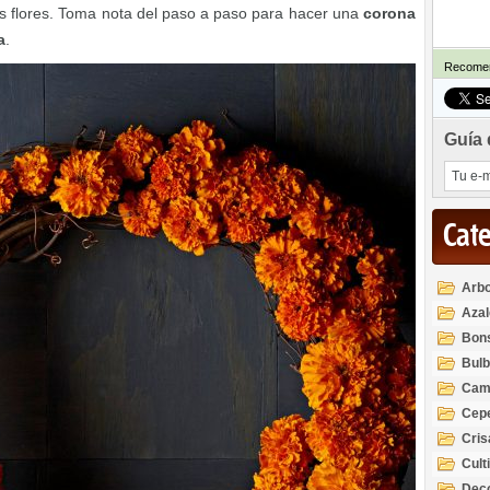
s flores. Toma nota del paso a paso para hacer una
corona
a
.
Recomen
Guía 
Cat
Arbo
Azal
Rod
Bon
Bul
Cam
Cep
Cri
Cult
Deco