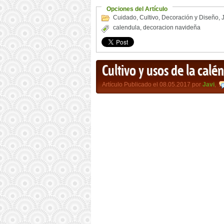
Opciones del Artículo
Cuidado
,
Cultivo
,
Decoración y Diseño
,
calendula
,
decoracion navideña
Cultivo y usos de la calé
Artículo Publicado el 08.05.2017 por
Javi
,