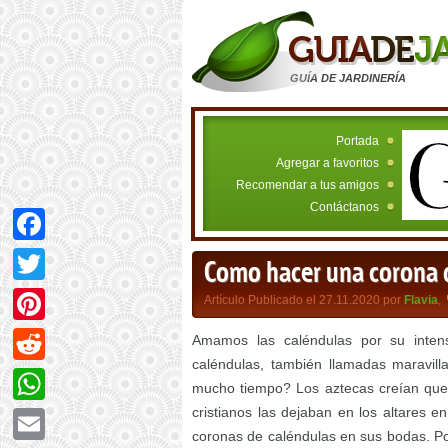
GUÍA DE JARDINERÍA
Portada
Agregar a favoritos
Recomendar a tus amigos
Contáctanos
Facebook
Como hacer una corona d
Twitter
Artículo Publicado el 27.11.2020 por
Flavia
,
Pinterest
Amamos las caléndulas por su inten
caléndulas, también llamadas maravill
Reddit
mucho tiempo? Los aztecas creían que 
cristianos las dejaban en los altares 
WhatsApp
coronas de caléndulas en sus bodas. Por