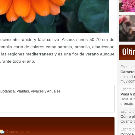
ecimiento rápido y fácil cultivo. Alcanza unos 50-70 cm de
mplia carta de colores como naranja, amarillo, albaricoque
Últ
de las regiones mediterráneas y es una flor de verano aunque
durante todo el año.
Escrito 
Caracterí
no se si 
muy cont
Escrito 
 Botánica
,
Plantas
,
Vivaces y Anuales
Poda y m
Hola, a 
drenaje. 
Escrito 
Cómo pla
Cuánto t
Escrito 
0 comentarios
Conoce l