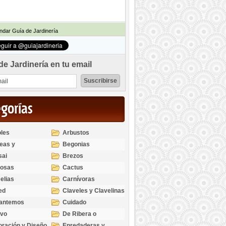
dar Guía de Jardinería
de Jardinería en tu email
egorías
les
Arbustos
eas y
Begonias
odendros
sai
Brezos
bosas
Cactus
elias
Carnívoras
ed
Claveles y Clavelinas
santemos
Cuidado
ivo
De Ribera o
Palustres
ración y Diseño
Enredaderas y