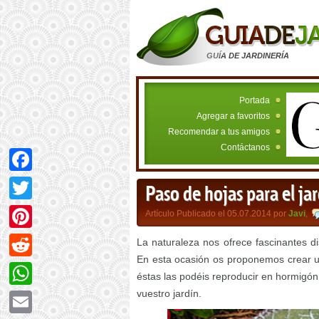
GUÍA DE JARDINERÍA
Portada
Agregar a favoritos
Recomendar a tus amigos
Contáctanos
Facebook
Paso de hojas para el ja
Twitter
Artículo Publicado el 05.07.2014 por
Javi
,
Pinterest
La naturaleza nos ofrece fascinantes 
En esta ocasión os proponemos crear u
Reddit
éstas las podéis reproducir en hormigón
vuestro jardín.
WhatsApp