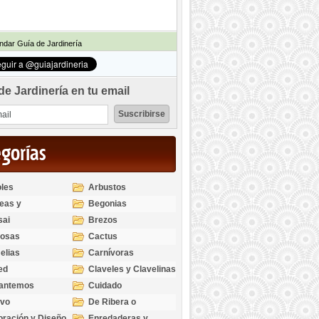
dar Guía de Jardinería
de Jardinería en tu email
egorías
les
Arbustos
eas y
Begonias
odendros
sai
Brezos
bosas
Cactus
elias
Carnívoras
ed
Claveles y Clavelinas
santemos
Cuidado
ivo
De Ribera o
Palustres
ración y Diseño
Enredaderas y