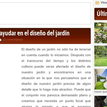
Viva
Últi
yudar en el diseño del jardín
12 comentarios
El diseño de un jardín no sólo ha de tenerse
en cuenta cuando lo iniciamos. Después con
el transcurso del tiempo y los distintos
cultivos puede verse afectado el diseño de
nuestro jardín y encontrarnos en una
situación en la que nos percatamos que el
diseño de nuestro jardín precisa de algún
detalle que lo haga más atractivo. Puede que
hacer que
el conjunto nos parezca demasiado plano y
creamos que necesita un punto focal que
atraiga la mirada o que el excesivo