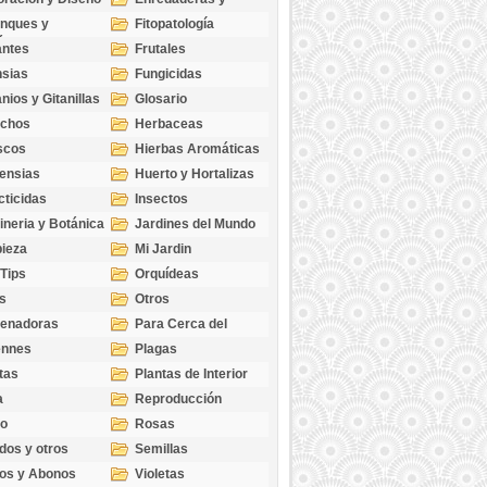
cubresuelos
nques y
Fitopatología
ticas
antes
Frutales
sias
Fungicidas
nios y Gitanillas
Glosario
echos
Herbaceas
scos
Hierbas Aromáticas
ensias
Huerto y Hortalizas
cticidas
Insectos
ineria y Botánica
Jardines del Mundo
ieza
Mi Jardin
 Tips
Orquídeas
s
Otros
genadoras
Para Cerca del
Estanque
ennes
Plagas
tas
Plantas de Interior
a
Reproducción
go
Rosas
dos y otros
Semillas
as
os y Abonos
Violetas