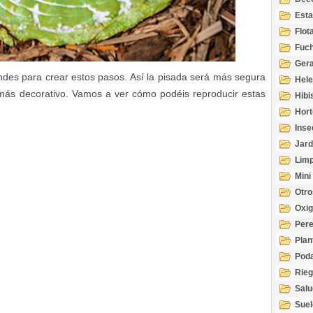
Esta
Acuá
Flot
Fuch
Gera
des para crear estos pasos. Así la pisada será más segura
Hel
más decorativo. Vamos a ver cómo podéis reproducir estas
Hibi
Hort
Inse
Jard
Limp
Mini
Otro
Oxi
Per
Plan
Pod
Rie
Salu
tem
Suel