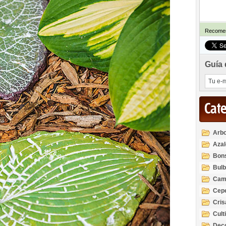
Recomen
Guía 
Cat
Arbo
Azal
Rod
Bon
Bul
Cam
Cep
Cri
Cult
Deco