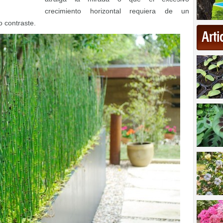
crecimiento horizontal requiera de un
 contraste.
Art