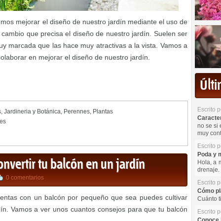
mos mejorar el diseño de nuestro jardín mediante el uso de
cambio que precisa el diseño de nuestro jardín. Suelen ser
uy marcada que las hace muy atractivas a la vista. Vamos a
olaborar en mejorar el diseño de nuestro jardín.
Últ
Escrito 
s
,
Jardineria y Botánica
,
Perennes
,
Plantas
Caracterí
nes
no se si 
muy cont
Escrito 
Poda y m
nvertir tu balcón en un jardín
Hola, a 
drenaje. 
0 comentarios
Escrito 
Cómo pla
uentas con un balcón por pequeño que sea puedes cultivar
Cuánto t
rdín. Vamos a ver unos cuantos consejos para que tu balcón
Escrito 
Conoce l