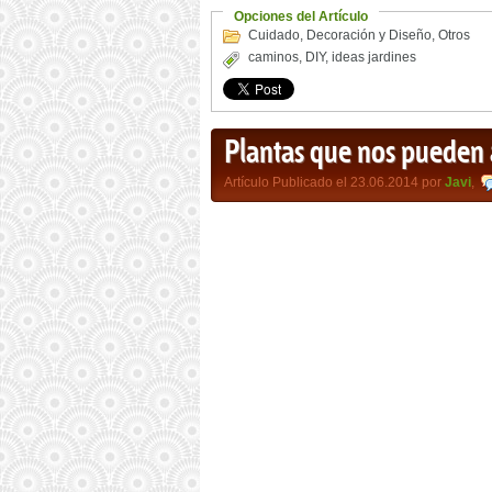
Opciones del Artículo
Cuidado
,
Decoración y Diseño
,
Otros
caminos
,
DIY
,
ideas jardines
Plantas que nos pueden a
Artículo Publicado el 23.06.2014 por
Javi
,