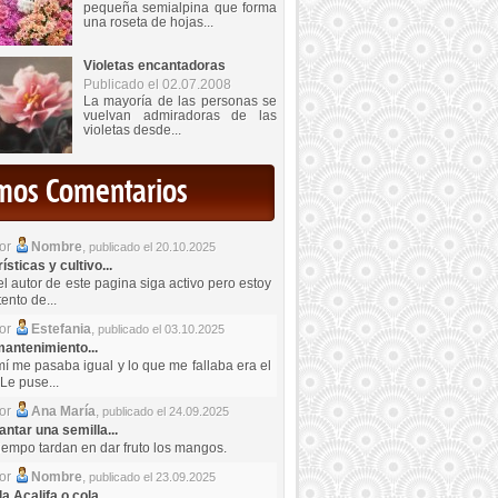
pequeña semialpina que forma
una roseta de hojas...
Violetas encantadoras
Publicado el 02.07.2008
La mayoría de las personas se
vuelvan admiradoras de las
violetas desde...
imos Comentarios
por
Nombre
,
publicado el 20.10.2025
sticas y cultivo...
el autor de este pagina siga activo pero estoy
ento de...
por
Estefania
,
publicado el 03.10.2025
antenimiento...
mí me pasaba igual y lo que me fallaba era el
Le puse...
por
Ana María
,
publicado el 24.09.2025
ntar una semilla...
iempo tardan en dar fruto los mangos.
por
Nombre
,
publicado el 23.09.2025
a Acalifa o cola...