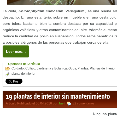
La cinta,
Chlorophytum comosum
‘Variegatum’, es una buena ele
despacho. En una estantería, sobre un mueble o en una cesta colga
pero tolera bastante bien la sombra destaca por su capacidad 
orgánicos volátiles» y otros contaminantes del aire. Además aumenta
reduce la cantidad de polvo en suspensión. Todos estos beneficios re
a posibles alérgenos de las personas que trabajan cerca de ella.
Leer más…
Opciones del Artículo
Cuidado
,
Cultivo
,
Jardineria y Botánica
,
Otros
,
Plantas
,
Plantas de Interior
,
planta de interior
19 plantas de interior sin mantenimiento
Artículo Publicado el 05.04.2016 por
Javi
,
82 comentarios
Ninguna plant