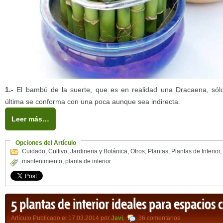
1.-
El bambú de la suerte, que es en realidad una Dracaena, sólo
última se conforma con una poca aunque sea indirecta.
Leer más…
Opciones del Artículo
Cuidado
,
Cultivo
,
Jardineria y Botánica
,
Otros
,
Plantas
,
Plantas de Interior
,
mantenimiento
,
planta de interior
5 plantas de interior ideales para espacios 
Artículo Publicado el 17.03.2014 por
Javi
,
36 comentarios