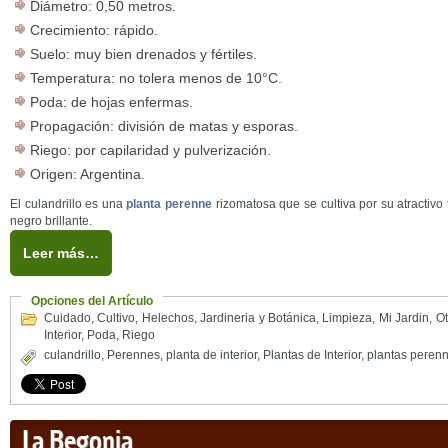
Diámetro: 0,50 metros.
Crecimiento: rápido.
Suelo: muy bien drenados y fértiles.
Temperatura: no tolera menos de 10°C.
Poda: de hojas enfermas.
Propagación: división de matas y esporas.
Riego: por capilaridad y pulverización.
Origen: Argentina.
El culandrillo es una
planta perenne
rizomatosa que se cultiva por su atractivo f
negro brillante.
Leer más…
Opciones del Artículo
Cuidado
,
Cultivo
,
Helechos
,
Jardineria y Botánica
,
Limpieza
,
Mi Jardin
,
Ot
Interior
,
Poda
,
Riego
culandrillo
,
Perennes
,
planta de interior
,
Plantas de Interior
,
plantas peren
La Begonia