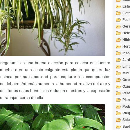
Esta
Acuá
Flot
Fuch
Gera
Hel
Hibi
Hort
Inse
Jard
riegatum’, es una buena elección para colocar en nuestro
Limp
mueble o en una cesta colgante esta planta que quiere luz
Mini
destaca por su capacidad para capturar los «compuestos
Otro
tes del aire. Además aumenta la humedad relativa del aire y
Oxi
ón. Todos estos beneficios reducen el estrés y la exposición
Per
 trabajan cerca de ella.
Plan
Pod
Rie
Salu
tem
Suel