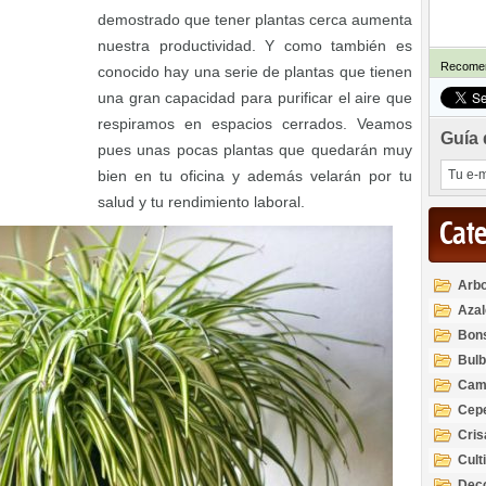
demostrado que tener plantas cerca aumenta
nuestra productividad. Y como también es
Recomen
conocido hay una serie de plantas que tienen
una gran capacidad para purificar el aire que
respiramos en espacios cerrados. Veamos
Guía 
pues unas pocas plantas que quedarán muy
bien en tu oficina y además velarán por tu
salud y tu rendimiento laboral.
Cat
Arbo
Azal
Rod
Bon
Bul
Cam
Cep
Cri
Cult
Deco