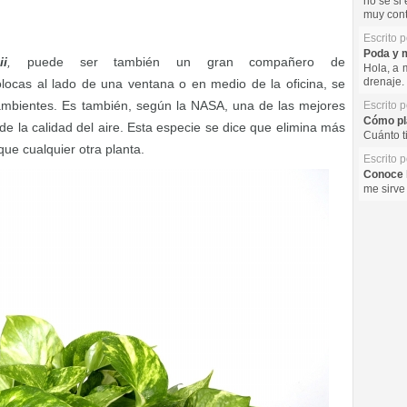
no se si 
muy cont
Escrito 
Poda y m
ii
,
puede
ser también un gran compañero de
Hola, a 
drenaje. 
locas al lado de una ventana o en medio de la oficina, se
mbientes. Es también, según la NASA, una de las mejores
Escrito 
Cómo pla
de la calidad del aire.
Esta especie se dice que elimina más
Cuánto t
que cualquier otra planta.
Escrito 
Conoce l
me sirve