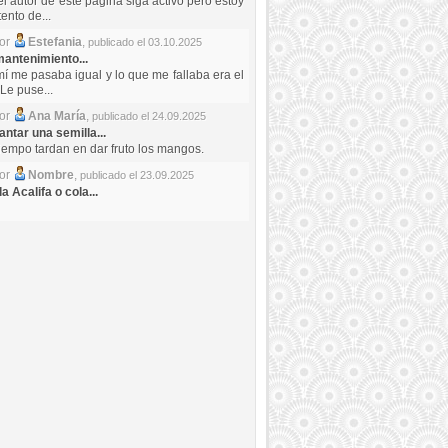
el autor de este pagina siga activo pero estoy
ento de...
por
Estefania
,
publicado el 03.10.2025
antenimiento...
mí me pasaba igual y lo que me fallaba era el
Le puse...
por
Ana María
,
publicado el 24.09.2025
ntar una semilla...
iempo tardan en dar fruto los mangos.
por
Nombre
,
publicado el 23.09.2025
a Acalifa o cola...