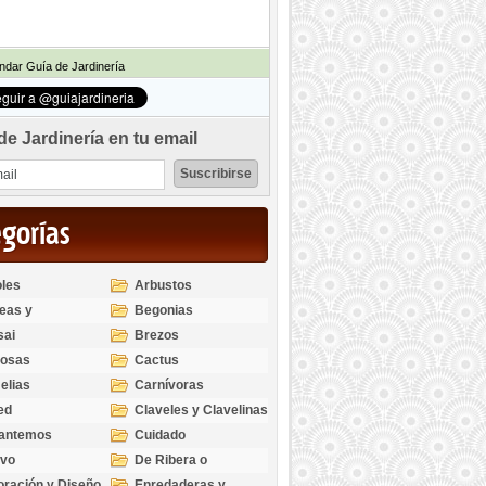
dar Guía de Jardinería
de Jardinería en tu email
egorías
les
Arbustos
eas y
Begonias
odendros
sai
Brezos
bosas
Cactus
elias
Carnívoras
ed
Claveles y Clavelinas
santemos
Cuidado
ivo
De Ribera o
Palustres
ración y Diseño
Enredaderas y