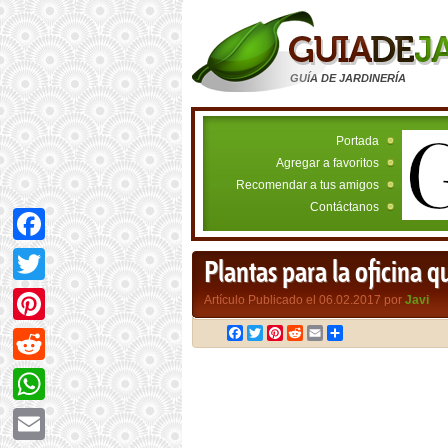
GUÍA DE JARDINERÍA
Portada
Agregar a favoritos
Recomendar a tus amigos
Contáctanos
Facebook
Plantas para la oficina 
Twitter
Artículo Publicado el 06.02.2017 por
Javi
Facebook
Twitter
Pinterest
Reddit
Email
Compartir
Pinterest
Reddit
WhatsApp