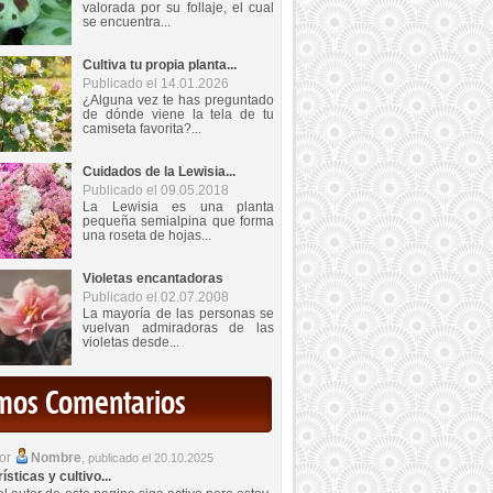
valorada por su follaje, el cual
se encuentra...
Cultiva tu propia planta...
Publicado el 14.01.2026
¿Alguna vez te has preguntado
de dónde viene la tela de tu
camiseta favorita?...
Cuidados de la Lewisia...
Publicado el 09.05.2018
La Lewisia es una planta
pequeña semialpina que forma
una roseta de hojas...
Violetas encantadoras
Publicado el 02.07.2008
La mayoría de las personas se
vuelvan admiradoras de las
violetas desde...
imos Comentarios
por
Nombre
,
publicado el 20.10.2025
sticas y cultivo...