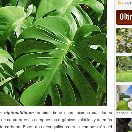
Viva
Últi
n bipinnatifidum
también tiene esas mismas cualidades
hacer que
ora de capturar esos compuestos orgánicos volátiles y además
e carbono. Estos dos desequilibrios en la composición del