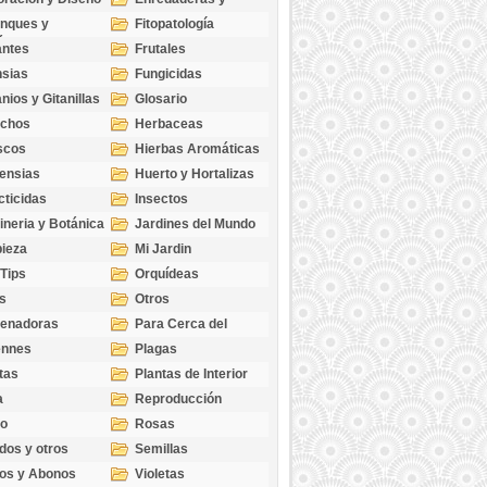
cubresuelos
nques y
Fitopatología
ticas
antes
Frutales
sias
Fungicidas
nios y Gitanillas
Glosario
echos
Herbaceas
scos
Hierbas Aromáticas
ensias
Huerto y Hortalizas
cticidas
Insectos
ineria y Botánica
Jardines del Mundo
ieza
Mi Jardin
 Tips
Orquídeas
s
Otros
genadoras
Para Cerca del
Estanque
ennes
Plagas
tas
Plantas de Interior
a
Reproducción
go
Rosas
dos y otros
Semillas
as
os y Abonos
Violetas