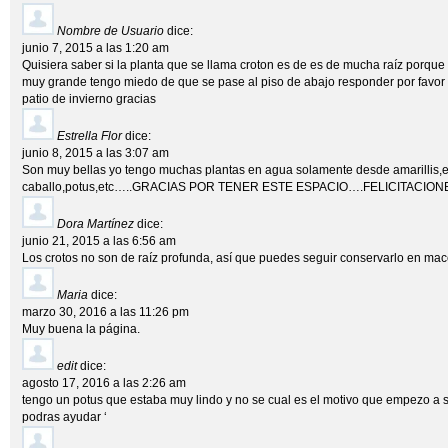
Nombre de Usuario
dice:
junio 7, 2015 a las 1:20 am
Quisiera saber si la planta que se llama croton es de es de mucha raíz porque 
muy grande tengo miedo de que se pase al piso de abajo responder por favor 
patio de invierno gracias
Estrella Flor
dice:
junio 8, 2015 a las 3:07 am
Son muy bellas yo tengo muchas plantas en agua solamente desde amarillis,
caballo,potus,etc…..GRACIAS POR TENER ESTE ESPACIO….FELICITACION
Dora Martínez
dice:
junio 21, 2015 a las 6:56 am
Los crotos no son de raíz profunda, así que puedes seguir conservarlo en mace
Maria
dice:
marzo 30, 2016 a las 11:26 pm
Muy buena la página.
edit
dice:
agosto 17, 2016 a las 2:26 am
tengo un potus que estaba muy lindo y no se cual es el motivo que empezo a s
podras ayudar ‘