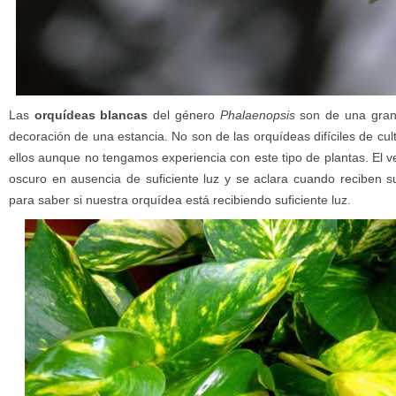
Las
orquídeas blancas
del género
Phalaenopsis
son de una gran
decoración de una estancia. No son de las orquídeas difíciles de cu
ellos aunque no tengamos experiencia con este tipo de plantas. El 
oscuro en ausencia de suficiente luz y se aclara cuando reciben su
para saber si nuestra orquídea está recibiendo suficiente luz.