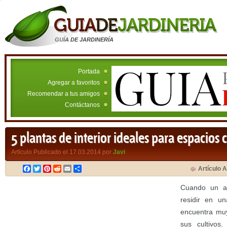
GUÍA DE JARDINERÍA
Portada
Agregar a favoritos
Recomendar a tus amigos
Contáctanos
5 plantas de interior ideales para espacios 
Artículo Publicado el 17.03.2014 por
Javi
Facebook
Twitter
Pinterest
Reddit
Email
Compartir
Artículo A
Cuando un a
residir en u
encuentra muy
sus cultivos