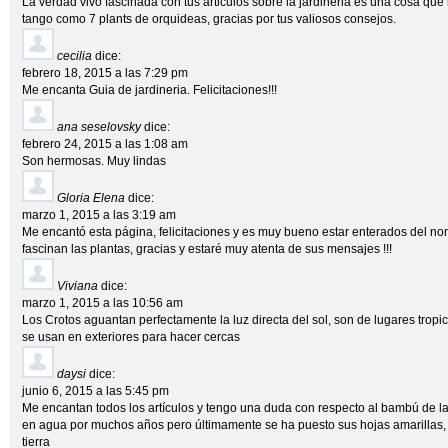
La verdad vivo fascinada con tus articulos sobre la jardineria es una cosa qu
tango como 7 plants de orquideas, gracias por tus valiosos consejos.
cecilia
dice:
febrero 18, 2015 a las 7:29 pm
Me encanta Guia de jardineria. Felicitaciones!!!
ana seselovsky
dice:
febrero 24, 2015 a las 1:08 am
Son hermosas. Muy lindas
Gloria Elena
dice:
marzo 1, 2015 a las 3:19 am
Me encantó esta página, felicitaciones y es muy bueno estar enterados del no
fascinan las plantas, gracias y estaré muy atenta de sus mensajes !!!
Viviana
dice:
marzo 1, 2015 a las 10:56 am
Los Crotos aguantan perfectamente la luz directa del sol, son de lugares tropi
se usan en exteriores para hacer cercas
daysi
dice:
junio 6, 2015 a las 5:45 pm
Me encantan todos los artículos y tengo una duda con respecto al bambú de la 
en agua por muchos años pero últimamente se ha puesto sus hojas amarillas,
tierra