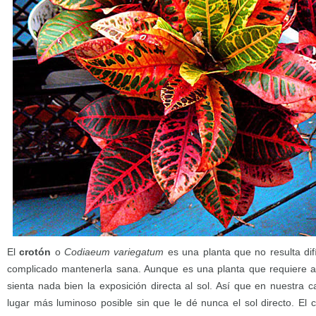
El
crotón
o
Codiaeum variegatum
es una planta que no resulta difí
complicado mantenerla sana. Aunque es una planta que requiere 
sienta nada bien la exposición directa al sol. Así que en nuestra 
lugar más luminoso posible sin que le dé nunca el sol directo. El 