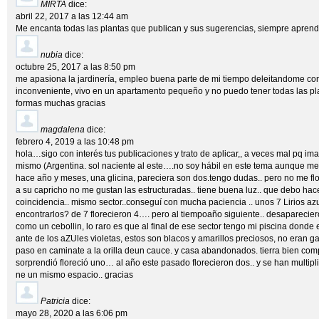
MIRTA
dice:
abril 22, 2017 a las 12:44 am
Me encanta todas las plantas que publican y sus sugerencias, siempre apren
nubia
dice:
octubre 25, 2017 a las 8:50 pm
me apasiona la jardinería, empleo buena parte de mi tiempo deleitandome co
inconveniente, vivo en un apartamento pequeño y no puedo tener todas las pla
formas muchas gracias
magdalena
dice:
febrero 4, 2019 a las 10:48 pm
hola…sigo con interés tus publicaciones y trato de aplicar,, a veces mal pq im
mismo (Argentina. sol naciente al este….no soy hábil en este tema aunque me a
hace año y meses, una glicina, pareciera son dos.tengo dudas.. pero no me flo
a su capricho no me gustan las estructuradas.. tiene buena luz.. que debo ha
coincidencia.. mismo sector..conseguí con mucha paciencia .. unos 7 Lirios azul
encontrarlos? de 7 florecieron 4…. pero al tiempoaño siguiente.. desaparecier
como un cebollin, lo raro es que al final de ese sector tengo mi piscina donde e
ante de los aZUles violetas, estos son blacos y amarillos preciosos, no eran ga
paso en caminate a la orilla deun cauce. y casa abandonados. tierra bien co
sorprendió floreció uno… al año este pasado florecieron dos.. y se han multip
ne un mismo espacio.. gracias
Patricia
dice:
mayo 28, 2020 a las 6:06 pm