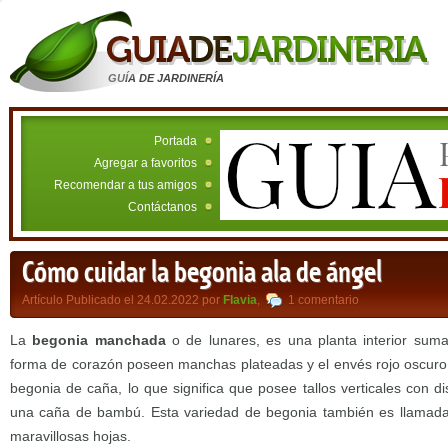
GUÍA DE JARDINERÍA
Portada
Agregar a favoritos
Recomendar a tus amigos
Contáctanos
Cómo cuidar la begonia ala de ángel
Artículo Publicado el 24.02.2022 por
Flavia
,
1 comentario
La
begonia manchada
o de lunares, es una planta interior suma
forma de corazón poseen manchas plateadas y el envés rojo oscur
begonia de caña, lo que significa que posee tallos verticales con 
una caña de bambú. Esta variedad de begonia también es llamada ‘
maravillosas hojas.