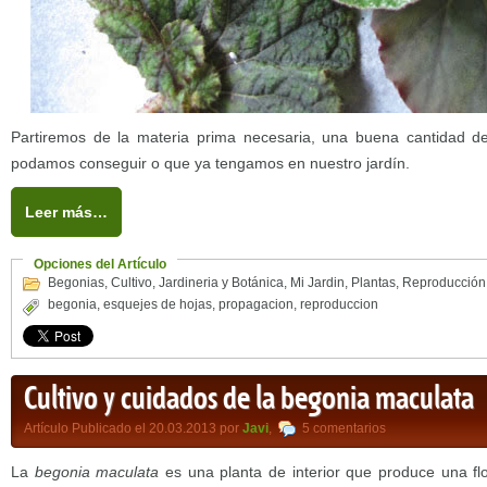
Partiremos de la materia prima necesaria, una buena cantidad d
podamos conseguir o que ya tengamos en nuestro jardín.
Leer más…
Opciones del Artículo
Begonias
,
Cultivo
,
Jardineria y Botánica
,
Mi Jardin
,
Plantas
,
Reproducción
begonia
,
esquejes de hojas
,
propagacion
,
reproduccion
Cultivo y cuidados de la begonia maculata
Artículo Publicado el 20.03.2013 por
Javi
,
5 comentarios
La
begonia maculata
es una planta de interior que produce una fl