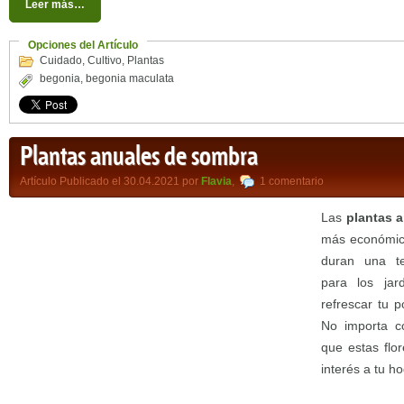
Leer más…
Opciones del Artículo
Cuidado
,
Cultivo
,
Plantas
begonia
,
begonia maculata
Plantas anuales de sombra
Artículo Publicado el 30.04.2021 por
Flavia
,
1 comentario
Las
plantas 
más económica
duran una t
para los ja
refrescar tu 
No importa c
que estas flo
interés a tu ho