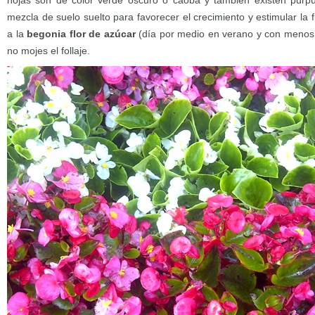
hojas son de color verde oscuro o caoba y también existen purpúre
mezcla de suelo suelto para favorecer el crecimiento y estimular la 
a la
begonia flor de azúcar
(día por medio en verano y con menos f
no mojes el follaje.