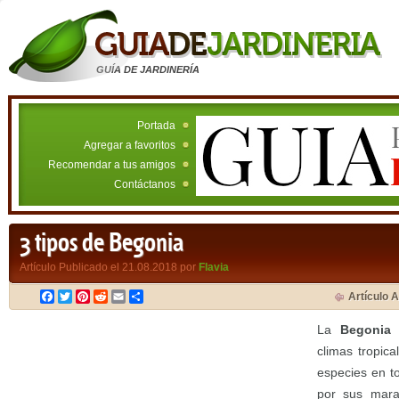
GUÍA DE JARDINERÍA
Portada
Agregar a favoritos
Recomendar a tus amigos
Contáctanos
3 tipos de Begonia
Artículo Publicado el 21.08.2018 por
Flavia
Facebook
Twitter
Pinterest
Reddit
Email
Compartir
Artículo A
La
Begonia
e
climas tropic
especies en t
por sus marav