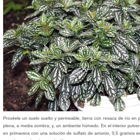
Provéele un suelo suelto y permeable, tierra con resaca de río en 
plena, a media sombra; y, un ambiente húmedo. En el interior pulveri
en primavera con una solución de sulfato de amonio, 0,5 gramos en