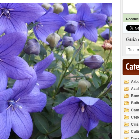
Recomen
Guía 
Cat
Arbo
Azal
Rod
Bon
Bul
Cam
Cep
Cri
Cult
Deco