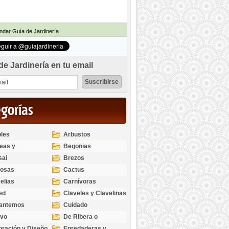
dar Guía de Jardinería
de Jardinería en tu email
egorías
les
Arbustos
eas y
Begonias
odendros
sai
Brezos
bosas
Cactus
elias
Carnívoras
ed
Claveles y Clavelinas
santemos
Cuidado
ivo
De Ribera o
Palustres
ración y Diseño
Enredaderas y