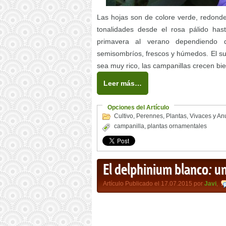
Las hojas son de colore verde, redonde
tonalidades desde el rosa pálido hast
primavera al verano dependiendo d
semisombríos, frescos y húmedos. El su
sea muy rico, las campanillas crecen bi
Leer más…
Opciones del Artículo
Cultivo
,
Perennes
,
Plantas
,
Vivaces y An
campanilla
,
plantas ornamentales
El delphinium blanco: u
Artículo Publicado el 17.07.2015 por
Javi
,