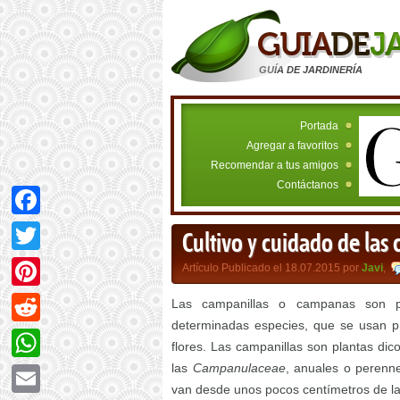
GUÍA DE JARDINERÍA
Portada
Agregar a favoritos
Recomendar a tus amigos
Contáctanos
Facebook
Cultivo y cuidado de las
Twitter
Artículo Publicado el 18.07.2015 por
Javi
,
Pinterest
Las campanillas o campanas son pl
determinadas especies, que se usan pr
Reddit
flores. Las campanillas son plantas dic
las
Campanulaceae
, anuales o perenne
WhatsApp
van desde unos pocos centímetros de la