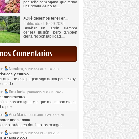
pequeña semialpina que forma
una roseta de hojas...
¿Qué debemos tener en...
Publicado el 10.09.2025
Diseñar un jardín siempre
genera ilusión, pero también
cierta responsabilidad,...
imos Comentarios
por
Nombre
,
publicado el 20.10.2025
sticas y cultivo...
el autor de este pagina siga activo pero estoy
ento de...
por
Estefania
,
publicado el 03.10.2025
antenimiento...
mí me pasaba igual y lo que me fallaba era el
Le puse...
por
Ana María
,
publicado el 24.09.2025
ntar una semilla...
iempo tardan en dar fruto los mangos.
por
Nombre
,
publicado el 23.09.2025
a Acalifa o cola...