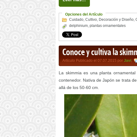
Opciones del Artículo
Cuidado
,
Cultivo
,
Decoración y Diseño
,
delphinium
,
plantas ornamentales
Conoce y cultiva la skim
Artículo Publicado el 07.07.2015 por
Javi
,
La skimmia es una planta ornamental d
contenedor. Nativa de Japón se trata d
allá de los 50-60 cm.