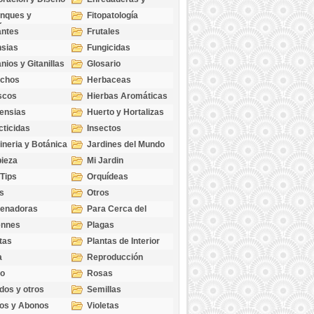
cubresuelos
nques y
Fitopatología
ticas
antes
Frutales
sias
Fungicidas
nios y Gitanillas
Glosario
echos
Herbaceas
scos
Hierbas Aromáticas
ensias
Huerto y Hortalizas
cticidas
Insectos
ineria y Botánica
Jardines del Mundo
ieza
Mi Jardin
 Tips
Orquídeas
s
Otros
genadoras
Para Cerca del
Estanque
ennes
Plagas
tas
Plantas de Interior
a
Reproducción
go
Rosas
dos y otros
Semillas
as
os y Abonos
Violetas