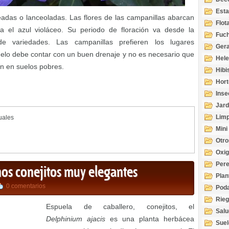
Esta
adas o lanceoladas. Las flores de las campanillas abarcan
Acuá
Flot
a el azul violáceo. Su periodo de floración va desde la
Fuch
e variedades. Las campanillas prefieren los lugares
Gera
elo debe contar con un buen drenaje y no es necesario que
Hel
en en suelos pobres.
Hibi
Hort
Inse
Jard
Limp
uales
Mini
Otro
Oxi
Per
nos conejitos muy elegantes
Plan
0 comentarios
Pod
Rie
Espuela de caballero, conejitos, el
Salu
Delphinium ajacis
es una planta herbácea
tem
Suel