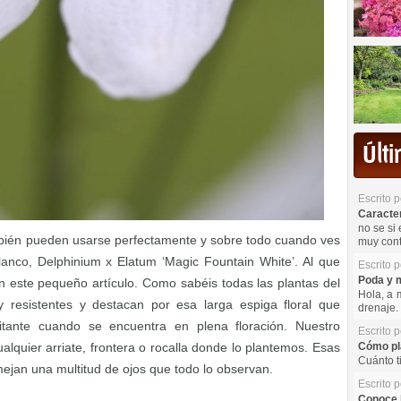
Últ
Escrito 
Caracterí
no se si 
ambién pueden usarse perfectamente y sobre todo cuando ves
muy cont
lanco, Delphinium x Elatum ‘Magic Fountain White’. Al que
Escrito 
Poda y m
 este pequeño artículo. Como sabéis todas las plantas del
Hola, a 
 resistentes y destacan por esa larga espiga floral que
drenaje. 
itante cuando se encuentra en plena floración. Nuestro
Escrito 
lquier arriate, frontera o rocalla donde lo plantemos. Esas
Cómo pla
Cuánto t
mejan una multitud de ojos que todo lo observan.
Escrito 
Conoce l