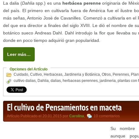
La dalia (
Dahlia
spp.) es una
herbácea perenne
originaria de Méxic
del país. El primero en cultivarla fuera de América fue el ilustre b
más señas, Antonio José de Cavanilles. Comenzó a cultivarla en el 
del que era director a finales del siglo XVIII. Le dió el nombre de 
botánico sueco Andreas Dahl. Dahl introdujo la flor que llevaba su
donde en poco tiempo adquirió gran popularidad.
Leer más…
Opciones del Artículo
Cuidado
,
Cultivo
,
Herbaceas
,
Jardineria y Botánica
,
Otros
,
Perennes
,
Plan
cultivo dalias
,
Dahlia
,
dalias
,
herbaceas perennes
,
jardineria
,
plantas con 
El cultivo de Pensamientos en maceta
Artículo Publicado el 20.01.2015 por
Carolina
,
10 comentarios
Su nombre c
aunque pop