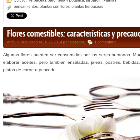
Cultivo
,
Herbaceas
,
Jardineria y Botánica
,
Mi Jardin
,
Plantas
pensamientos
,
plantas con flores
,
plantas herbaceas
Flores comestibles: características y precau
Artículo Publicado el 10.12.2014 por
Carolina
,
1 comentario
Algunas flores pueden ser consumidas por los seres humanos. Mu
elaborar aceites, pero también ensaladas, jaleas, postres, bebida
platos de carne o pescado.