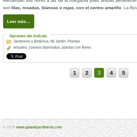
Recuerdan sus flores a las de la margarita pues ambas pertenecen 
son
lilas, rosadas, blancas o rojas, con el centro amarillo
. La flo
Leer más…
Opciones del Artículo
Jardineria y Botánica
,
Mi Jardin
,
Plantas
anuales
,
cosmos bipinnatus
,
plantas con flores
1
2
3
4
5
© 2016
www.guiadejardineria.com