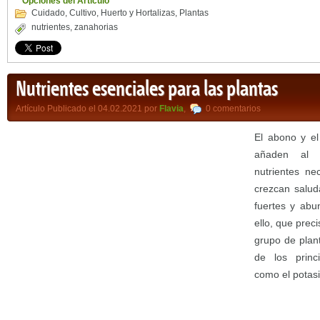
Opciones del Artículo
Cuidado
,
Cultivo
,
Huerto y Hortalizas
,
Plantas
nutrientes
,
zanahorias
Nutrientes esenciales para las plantas
Artículo Publicado el 04.02.2021 por
Flavia
,
0 comentarios
El abono y el
añaden al s
nutrientes ne
crezcan salud
fuertes y abu
ello, que prec
grupo de plant
de los princi
como el potasio