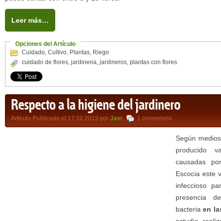
Leer más…
Opciones del Artículo
Cuidado
,
Cultivo
,
Plantas
,
Riego
cuidado de flores
,
jardineria
,
jardineros
,
plantas con flores
Respecto a la higiene del jardinero
Artículo Publicado el 17.10.2013 por
Javi
,
1 comentario
Según medios 
producido v
causadas po
Escocia este 
infeccioso pa
presencia d
bacteria
en l