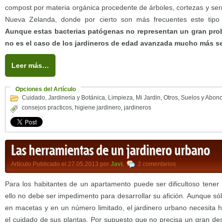
compost por materia orgánica procedente de árboles, cortezas y ser
Nueva Zelanda, donde por cierto son más frecuentes este tipo 
Aunque estas bacterias patógenas no representan un gran pro
no es el caso de los jardineros de edad avanzada mucho más s
Leer más…
Opciones del Artículo
Cuidado
,
Jardineria y Botánica
,
Limpieza
,
Mi Jardin
,
Otros
,
Suelos y Abon
consejos practicos
,
higiene jardinero
,
jardineros
Las herramientas de un jardinero urbano
Artículo Publicado el 27.05.2013 por
Javi
,
2 comentarios
Para los habitantes de un apartamento puede ser dificultoso tener 
ello no debe ser impedimento para desarrollar su afición. Aunque só
en macetas y en un número limitado, el jardinero urbano necesita h
el cuidado de sus plantas. Por supuesto que no precisa un gran d