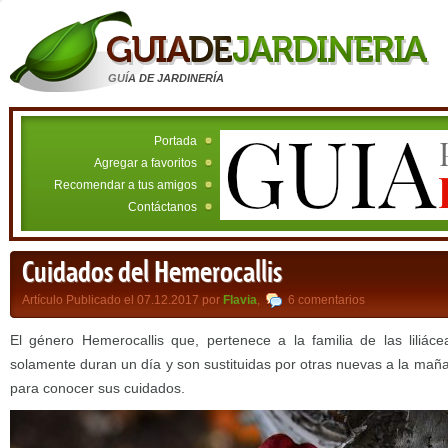
GUÍA DE JARDINERÍA
Portada
Agregar a favoritos
Recomendar a tus amigos
Contáctanos
Cuidados del Hemerocallis
Artículo Publicado el 07.12.2017 por
Flavia
,
6 comentarios
El género Hemerocallis que, pertenece a la familia de las liliác
solamente duran un día y son sustituidas por otras nuevas a la mañ
para conocer sus cuidados.