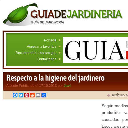
GUÍA DE JARDINERÍA
Portada
Agregar a favoritos
Recomendar a tus amigos
Contáctanos
Respecto a la higiene del jardinero
Artículo Publicado el 17.10.2013 por
Javi
Facebook
Twitter
Pinterest
Reddit
Email
Compartir
Artículo A
Según medios 
producido v
causadas po
Escocia este 