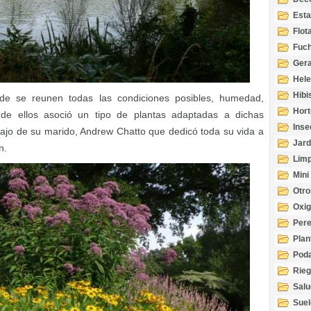
Esta
Acuá
Flot
Fuch
Gera
Hel
Hibi
de se reunen todas las condiciones posibles, humedad,
Hort
e ellos asoció un tipo de plantas adaptadas a dichas
Inse
abajo de su marido, Andrew Chatto que dedicó toda su vida a
Jard
n.
Limp
Mini
Otro
Oxi
Per
Plan
Pod
Rie
Salu
tem
Suel