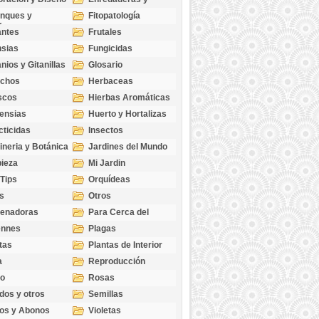
cubresuelos
nques y
Fitopatología
ticas
antes
Frutales
sias
Fungicidas
nios y Gitanillas
Glosario
echos
Herbaceas
scos
Hierbas Aromáticas
ensias
Huerto y Hortalizas
cticidas
Insectos
ineria y Botánica
Jardines del Mundo
ieza
Mi Jardin
 Tips
Orquídeas
s
Otros
genadoras
Para Cerca del
Estanque
ennes
Plagas
tas
Plantas de Interior
a
Reproducción
go
Rosas
dos y otros
Semillas
as
os y Abonos
Violetas