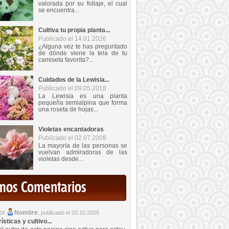
valorada por su follaje, el cual
se encuentra...
Cultiva tu propia planta...
Publicado el 14.01.2026
¿Alguna vez te has preguntado
de dónde viene la tela de tu
camiseta favorita?...
Cuidados de la Lewisia...
Publicado el 09.05.2018
La Lewisia es una planta
pequeña semialpina que forma
una roseta de hojas...
Violetas encantadoras
Publicado el 02.07.2008
La mayoría de las personas se
vuelvan admiradoras de las
violetas desde...
imos Comentarios
por
Nombre
,
publicado el 20.10.2025
sticas y cultivo...