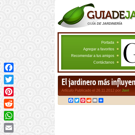
GUÍA DE JARDINERÍA
Portada
Agregar a favoritos
Recomendar a tus amigos
Contáctanos
Facebook
El jardinero más influyen
Twitter
Artículo Publicado el 26.11.2012 por
Javi
Facebook
Twitter
Pinterest
Reddit
Email
Compartir
Pinterest
Reddit
WhatsApp