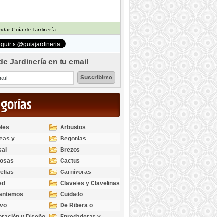
dar Guía de Jardinería
de Jardinería en tu email
egorías
les
Arbustos
eas y
Begonias
odendros
sai
Brezos
bosas
Cactus
elias
Carnívoras
ed
Claveles y Clavelinas
santemos
Cuidado
ivo
De Ribera o
Palustres
ración y Diseño
Enredaderas y