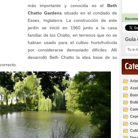
más importante y conocida es el
Beth
Chatto Gardens
situado en el condado de
Recomen
Essex, Inglaterra. La construcción de este
jardín se inició en 1960 junto a la casa
familiar de los Chatto, en terrenos que no se
Guía 
habían usado para el cultivo hortofrutícola
por considerarse demasiado difíciles. Allí
desarrolló Beth Chatto la idea base de su
Cat
 correcto.
Arbo
Azal
Rod
Bon
Bul
Cam
Cep
Cri
Cult
Deco