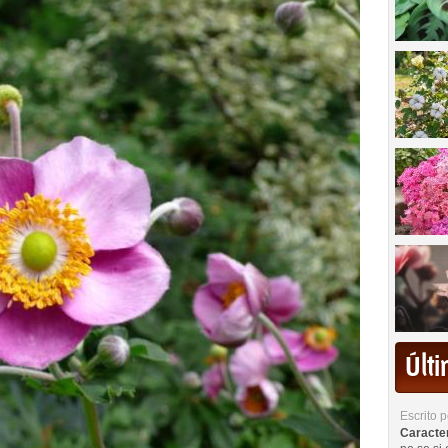
Últ
Escrito 
Caracterí