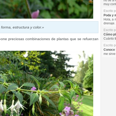
no se si 
muy cont
Escrito 
Poda y m
Hola, a 
drenaje. 
forma, estructura y color.»
Escrito 
Cómo pla
spone preciosas combinaciones de plantas que se refuerzan
Cuánto t
Escrito 
Conoce l
me sirve