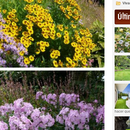
Viva
Últi
hacer que