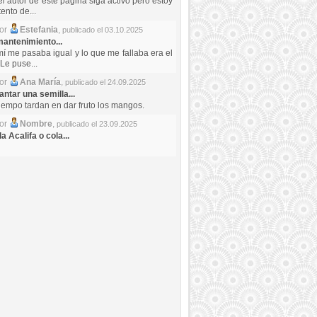
el autor de este pagina siga activo pero estoy
ento de...
por
Estefania
,
publicado el 03.10.2025
antenimiento...
mí me pasaba igual y lo que me fallaba era el
Le puse...
por
Ana María
,
publicado el 24.09.2025
ntar una semilla...
iempo tardan en dar fruto los mangos.
por
Nombre
,
publicado el 23.09.2025
a Acalifa o cola...