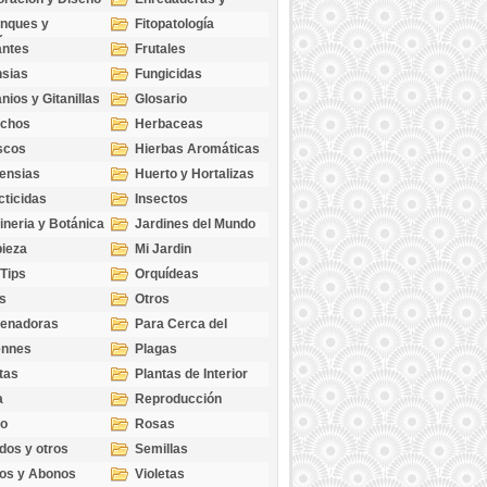
cubresuelos
nques y
Fitopatología
ticas
antes
Frutales
sias
Fungicidas
nios y Gitanillas
Glosario
echos
Herbaceas
scos
Hierbas Aromáticas
ensias
Huerto y Hortalizas
cticidas
Insectos
ineria y Botánica
Jardines del Mundo
ieza
Mi Jardin
 Tips
Orquídeas
s
Otros
genadoras
Para Cerca del
Estanque
ennes
Plagas
tas
Plantas de Interior
a
Reproducción
go
Rosas
dos y otros
Semillas
as
os y Abonos
Violetas