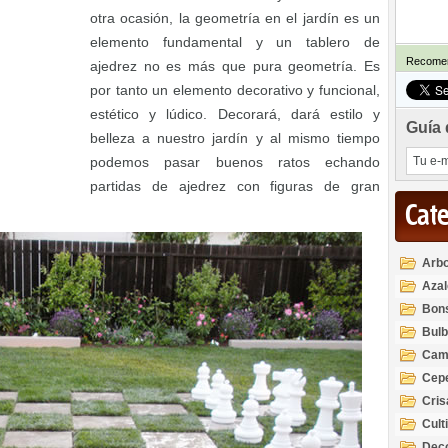
otra ocasión, la geometría en el jardín es un
elemento fundamental y un tablero de
Recomen
ajedrez no es más que pura geometría. Es
por tanto un elemento decorativo y funcional,
estético y lúdico. Decorará, dará estilo y
Guía 
belleza a nuestro jardín y al mismo tiempo
podemos pasar buenos ratos echando
partidas de ajedrez con figuras de gran
Cat
Arbo
Azal
Rod
Bon
Bul
Cam
Cep
Cri
Cult
Deco