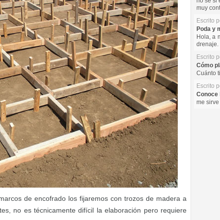
no se si 
muy cont
Escrito 
Poda y m
Hola, a 
drenaje. 
Escrito 
Cómo pla
Cuánto t
Escrito 
Conoce l
me sirve
marcos de encofrado los fijaremos con trozos de madera a
s, no es técnicamente difícil la elaboración pero requiere