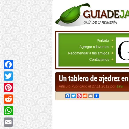
GUÍA DE JARDINERÍA
Portada
Agregar a favoritos
Recomendar a tus amigos
Contáctanos
Facebook
Un tablero de ajedrez en 
Twitter
Artículo Publicado el 27.11.2012 por
Javi
Facebook
Twitter
Pinterest
Reddit
Email
Compartir
Pinterest
Reddit
WhatsApp