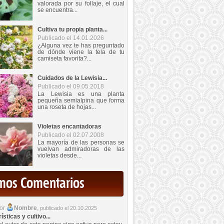
valorada por su follaje, el cual
se encuentra...
Cultiva tu propia planta...
Publicado el 14.01.2026
¿Alguna vez te has preguntado
de dónde viene la tela de tu
camiseta favorita?...
Cuidados de la Lewisia...
Publicado el 09.05.2018
La Lewisia es una planta
pequeña semialpina que forma
una roseta de hojas...
Violetas encantadoras
Publicado el 02.07.2008
La mayoría de las personas se
vuelvan admiradoras de las
violetas desde...
imos Comentarios
por
Nombre
,
publicado el 20.10.2025
sticas y cultivo...