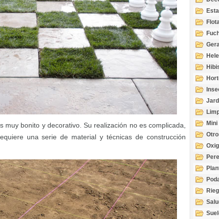
Esta
Acuá
Flot
Fuch
Gera
Hel
Hibi
Hort
Inse
Jard
Limp
Mini
s muy bonito y decorativo. Su realización no es complicada,
Otro
quiere una serie de material y técnicas de construcción
Oxi
Per
Plan
Pod
Rie
Salu
tem
Suel