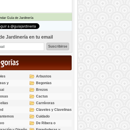
dar Guía de Jardinería
de Jardinería en tu email
egorías
les
Arbustos
eas y
Begonias
odendros
sai
Brezos
bosas
Cactus
elias
Carnívoras
ed
Claveles y Clavelinas
santemos
Cuidado
ivo
De Ribera o
Palustres
ración y Diseño
Enredaderas y