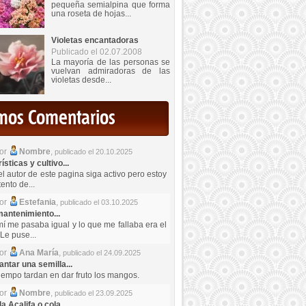
pequeña semialpina que forma
una roseta de hojas...
Violetas encantadoras
Publicado el 02.07.2008
La mayoría de las personas se
vuelvan admiradoras de las
violetas desde...
imos Comentarios
por
Nombre
,
publicado el 20.10.2025
sticas y cultivo...
el autor de este pagina siga activo pero estoy
ento de...
por
Estefania
,
publicado el 03.10.2025
antenimiento...
mí me pasaba igual y lo que me fallaba era el
Le puse...
por
Ana María
,
publicado el 24.09.2025
ntar una semilla...
iempo tardan en dar fruto los mangos.
por
Nombre
,
publicado el 23.09.2025
a Acalifa o cola...