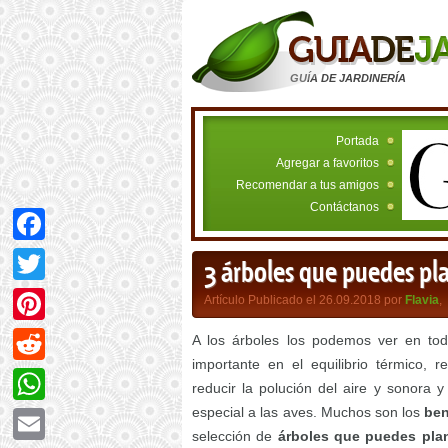
GUÍA DE JARDINERÍA
Portada
Agregar a favoritos
Recomendar a tus amigos
Contáctanos
Facebook
3 árboles que puedes pla
Twitter
Artículo Publicado el 26.09.2018 por
Flavia
,
Pinterest
A los árboles los podemos ver en to
importante en el equilibrio térmico,
Reddit
reducir la polución del aire y sonora 
especial a las aves. Muchos son los
ben
WhatsApp
selección de
árboles que puedes plant