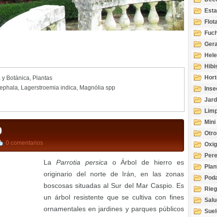
Esta
Acuá
Flot
Fuch
Gera
Hel
Hibi
Hort
a y Botánica
,
Plantas
cephala
,
Lagerstroemia indica
,
Magnólia spp
Inse
Jard
Limp
Mini
o
Otro
0 comentarios
Oxi
Per
La
Parrotia persica
o Árbol de hierro es
Plan
originario del norte de Irán, en las zonas
Pod
boscosas situadas al Sur del Mar Caspio. Es
Rie
un árbol resistente que se cultiva con fines
Salu
ornamentales en jardines y parques públicos
tem
Suel