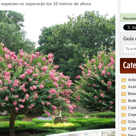
s especies no superarán los 10 metros de altura.
Recomen
Guía 
Cat
Arbo
Azal
Rod
Bon
Bul
Cam
Cep
Cri
Cult
Deco