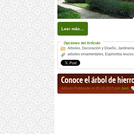
Leer más…
Opciones del Artículo
Arboles
,
Decoración y Diseño
,
Jardineri
arboles ornamentales
,
Euphorbia leuco
Conoce el árbol de hierr
Artículo Publicado el 28.10.2015 por
Javi
,