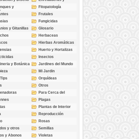
cubresuelos
nques y
Fitopatología
ticas
antes
Frutales
sias
Fungicidas
nios y Gitanillas
Glosario
echos
Herbaceas
scos
Hierbas Aromáticas
ensias
Huerto y Hortalizas
cticidas
Insectos
ineria y Botánica
Jardines del Mundo
ieza
Mi Jardin
 Tips
Orquídeas
s
Otros
genadoras
Para Cerca del
Estanque
ennes
Plagas
tas
Plantas de Interior
a
Reproducción
go
Rosas
dos y otros
Semillas
as
os y Abonos
Violetas