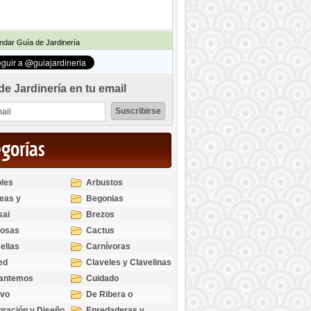
dar Guía de Jardinería
de Jardinería en tu email
egorías
les
Arbustos
eas y
Begonias
odendros
sai
Brezos
bosas
Cactus
elias
Carnívoras
ed
Claveles y Clavelinas
santemos
Cuidado
ivo
De Ribera o
Palustres
ración y Diseño
Enredaderas y