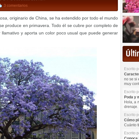
3 comentarios
tosa
, originario de China, se ha extendido por todo el mundo
 se produce en primavera. Todo él se cubre por completo de
uy llamativo y aporta un color poco usual que puede generar
Últ
Escrito 
Caracterí
no se si 
muy cont
Escrito 
Poda y m
Hola, a 
drenaje. 
Escrito 
Cómo pla
Cuánto t
Escrito 
Conoce l