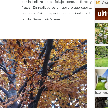
por la belleza de su follaje, corteza, flores y
Viva
frutos. En realidad es un género que cuenta
Últi
con una única especie perteneciente a la
familia
Hamamellidaceae.
hacer que