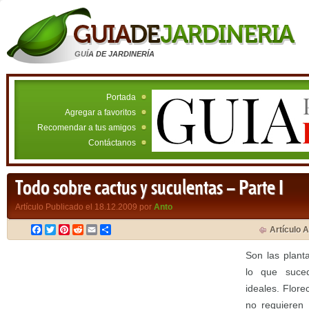
GUÍA DE JARDINERÍA
Portada
Agregar a favoritos
Recomendar a tus amigos
Contáctanos
Todo sobre cactus y suculentas – Parte I
Artículo Publicado el 18.12.2009 por
Anto
Facebook
Twitter
Pinterest
Reddit
Email
Compartir
Artículo A
Son las plant
lo que suce
ideales. Flore
no requieren 