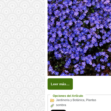
Leer más…
Opciones del Artículo
Jardineria y Botánica
,
Plantas
sombra