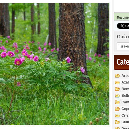
Recomen
Guía 
Cat
Arbo
Azal
Rod
Bon
Bul
Cam
Cep
Cri
Cult
Deco