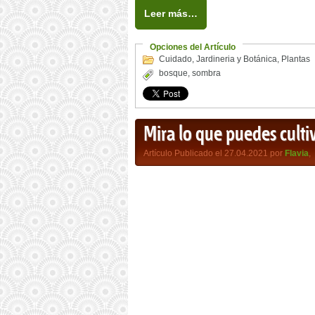
Leer más…
Opciones del Artículo
Cuidado
,
Jardineria y Botánica
,
Plantas
bosque
,
sombra
Mira lo que puedes culti
Artículo Publicado el 27.04.2021 por
Flavia
,