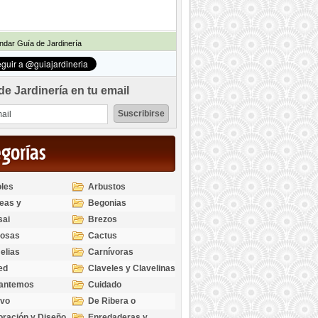
dar Guía de Jardinería
de Jardinería en tu email
egorías
les
Arbustos
eas y
Begonias
odendros
sai
Brezos
bosas
Cactus
elias
Carnívoras
ed
Claveles y Clavelinas
santemos
Cuidado
ivo
De Ribera o
Palustres
ración y Diseño
Enredaderas y