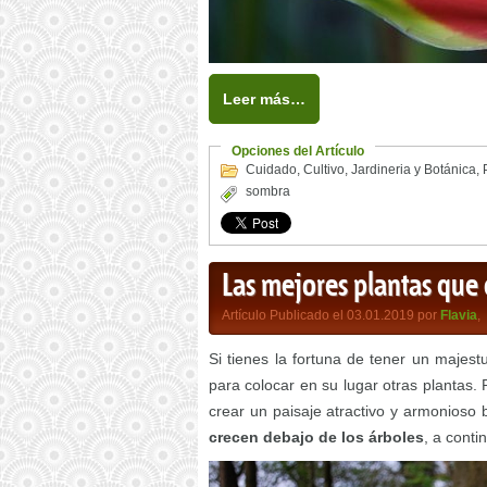
Leer más…
Opciones del Artículo
Cuidado
,
Cultivo
,
Jardineria y Botánica
,
sombra
Las mejores plantas que 
Artículo Publicado el 03.01.2019 por
Flavia
,
Si tienes la fortuna de tener un majes
para colocar en su lugar otras plantas.
crear un paisaje atractivo y armonioso 
crecen debajo de los árboles
, a conti