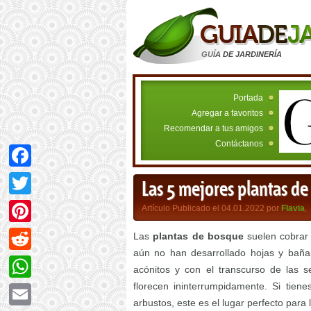
GUÍA DE JARDINERÍA
Portada
Agregar a favoritos
Recomendar a tus amigos
Contáctanos
Facebook
Las 5 mejores plantas d
Twitter
Artículo Publicado el 04.01.2022 por
Flavia
,
Pinterest
Las
plantas de bosque
suelen cobrar 
aún no han desarrollado hojas y bañan 
Reddit
acónitos y con el transcurso de las
florecen ininterrumpidamente. Si tien
WhatsApp
arbustos, este es el lugar perfecto para