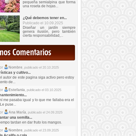
pequeña semialpina que forma
una roseta de hojas...
¿Qué debemos tener en...
Publicado el 10.09.2025
Diseñar un jardín siempre
genera ilusión, pero también
cierta responsabilidad,...
imos Comentarios
por
Nombre
,
publicado el 20.10.2025
sticas y cultivo...
el autor de este pagina siga activo pero estoy
ento de...
por
Estefania
,
publicado el 03.10.2025
antenimiento...
mí me pasaba igual y lo que me fallaba era el
Le puse...
por
Ana María
,
publicado el 24.09.2025
ntar una semilla...
iempo tardan en dar fruto los mangos.
por
Nombre
,
publicado el 23.09.2025
a Acalifa o cola...