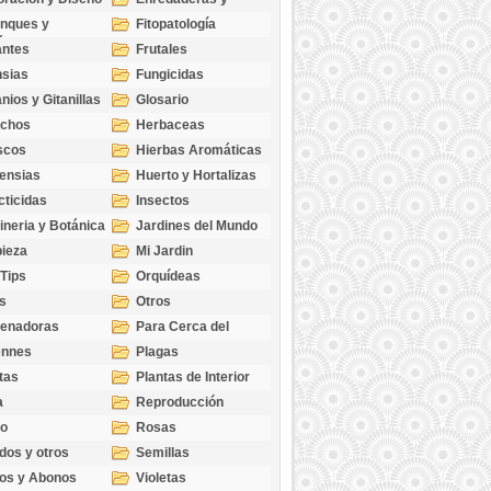
cubresuelos
nques y
Fitopatología
ticas
antes
Frutales
sias
Fungicidas
nios y Gitanillas
Glosario
echos
Herbaceas
scos
Hierbas Aromáticas
ensias
Huerto y Hortalizas
cticidas
Insectos
ineria y Botánica
Jardines del Mundo
ieza
Mi Jardin
 Tips
Orquídeas
s
Otros
genadoras
Para Cerca del
Estanque
ennes
Plagas
tas
Plantas de Interior
a
Reproducción
go
Rosas
dos y otros
Semillas
as
os y Abonos
Violetas