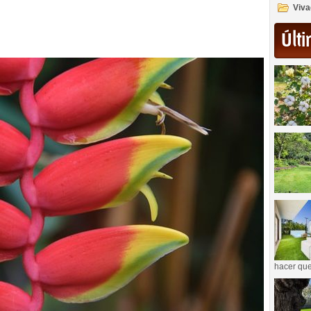
Viva
Últi
hacer que