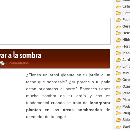
Esta
Acuá
Flot
Fuch
Gera
Hel
Hibi
Hort
var a la sombra
Inse
Jard
0 comentarios
Limp
Mini
¿Tienes un árbol gigante en tu jardín o un
Otro
techo que sobresale? ¿tu porche o tu patio
Oxi
están orientados al norte? Entonces tienes
Per
mucha sombra en tu jardín y eso es
Plan
fundamental cuando se trata de
incorporar
Pod
plantas en las áreas sombreadas
de
Rie
alrededor de tu hogar.
Salu
tem
Suel