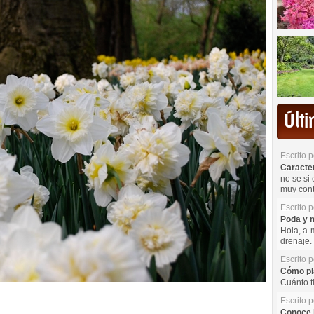
Últ
Escrito 
Caracterí
no se si 
muy cont
Escrito 
Poda y m
Hola, a 
drenaje. 
Escrito 
Cómo pla
Cuánto t
Escrito 
Conoce l