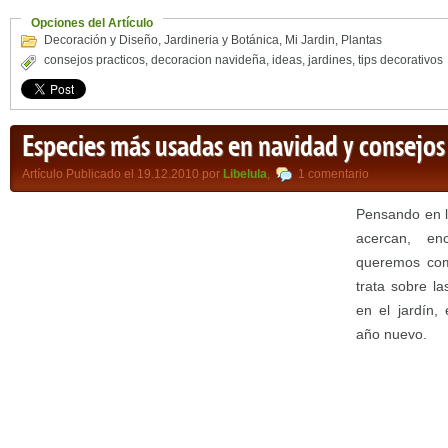
Opciones del Artículo
Decoración y Diseño
,
Jardineria y Botánica
,
Mi Jardin
,
Plantas
consejos practicos
,
decoracion navideña
,
ideas
,
jardines
,
tips decorativos
Especies más usadas en navidad y consejos
Artículo Publicado el 19.12.2010 por
Libelula
,
1 comentario
Pensando en l
acercan, en
queremos com
trata sobre l
en el jardín,
año nuevo.