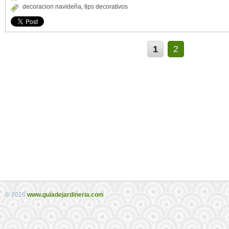
decoracion navideña
,
tips decorativos
1
2
© 2016
www.guiadejardineria.com