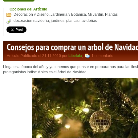
Opciones del Artículo
Decoración y Diseño
,
Jardineria y Botánica
,
Mi Jardin
,
Plantas
decoracion navideña
,
jardines
,
plantas navideñas
Consejos para comprar un arbol de Navidad
Artículo Publicado el 21.11.2010 por
Libelula
,
1 comentario
Llega esta época del año y ya tenemos que pensar en prepararnos para las fies
protagonistas indiscutibles es el árbol de Navidad.