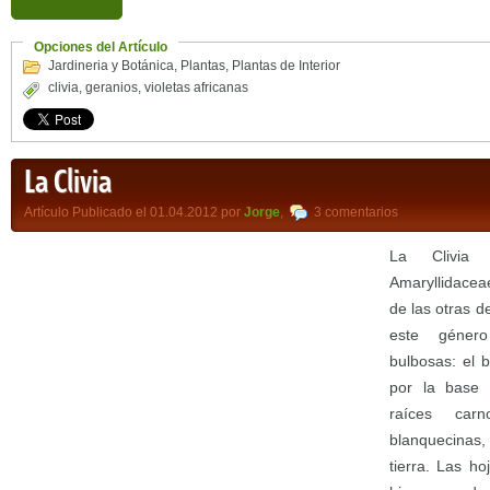
Opciones del Artículo
Jardineria y Botánica
,
Plantas
,
Plantas de Interior
clivia
,
geranios
,
violetas africanas
La Clivia
Artículo Publicado el 01.04.2012 por
Jorge
,
3 comentarios
La Clivia 
Amaryllidacea
de las otras de
este géner
bulbosas: el b
por la base 
raíces carn
blanquecinas,
tierra. Las h