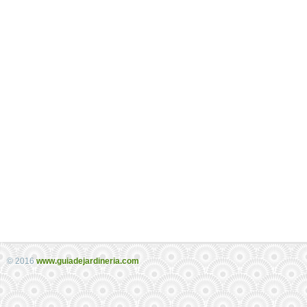
© 2016
www.guiadejardineria.com