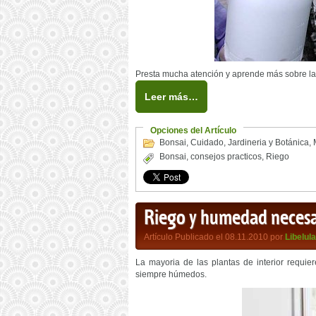
Presta mucha atención y aprende más sobre las 
Leer más…
Opciones del Artículo
Bonsai
,
Cuidado
,
Jardineria y Botánica
,
Bonsai
,
consejos practicos
,
Riego
Riego y humedad necesari
Artículo Publicado el 08.11.2010 por
Libelula
La mayoria de las plantas de interior requi
siempre húmedos.