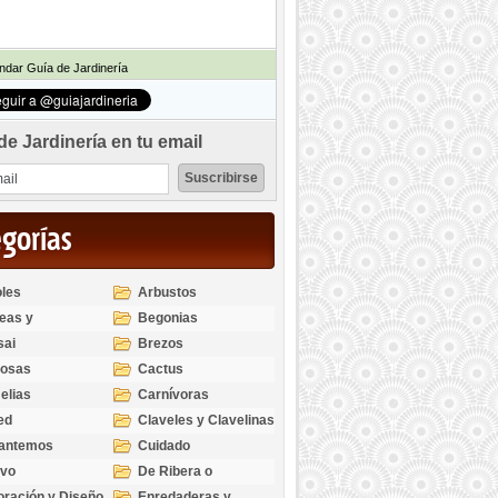
dar Guía de Jardinería
de Jardinería en tu email
egorías
les
Arbustos
eas y
Begonias
odendros
sai
Brezos
bosas
Cactus
elias
Carnívoras
ed
Claveles y Clavelinas
santemos
Cuidado
ivo
De Ribera o
Palustres
ración y Diseño
Enredaderas y