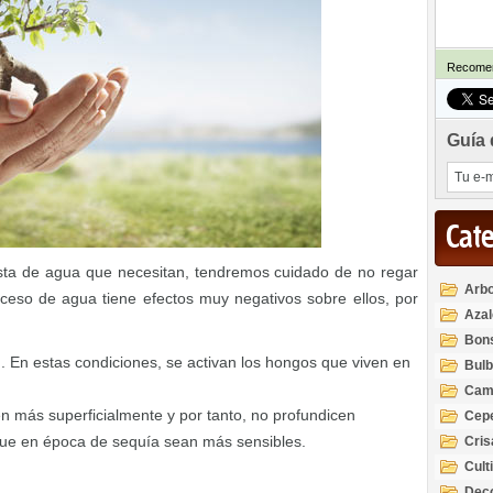
Recomen
Guía 
Cat
sta de agua que necesitan, tendremos cuidado de no regar
Arbo
ceso de agua tiene efectos muy negativos sobre ellos, por
Azal
Rod
Bon
ón. En estas condiciones, se activan los hongos que viven en
Bul
Cam
en más superficialmente y por tanto, no profundicen
Cep
ue en época de sequía sean más sensibles.
Cri
Cult
Deco