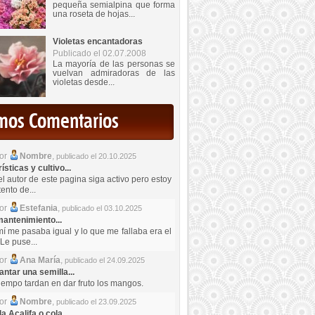
pequeña semialpina que forma
una roseta de hojas...
Violetas encantadoras
Publicado el 02.07.2008
La mayoría de las personas se
vuelvan admiradoras de las
violetas desde...
imos Comentarios
por
Nombre
,
publicado el 20.10.2025
sticas y cultivo...
el autor de este pagina siga activo pero estoy
ento de...
por
Estefania
,
publicado el 03.10.2025
antenimiento...
mí me pasaba igual y lo que me fallaba era el
Le puse...
por
Ana María
,
publicado el 24.09.2025
ntar una semilla...
iempo tardan en dar fruto los mangos.
por
Nombre
,
publicado el 23.09.2025
a Acalifa o cola...