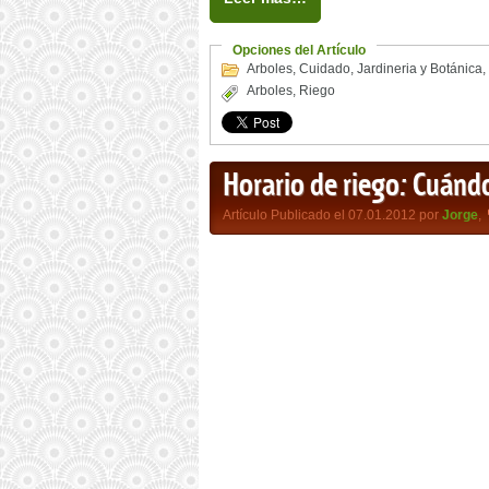
Opciones del Artículo
Arboles
,
Cuidado
,
Jardineria y Botánica
,
Arboles
,
Riego
Horario de riego: Cuánd
Artículo Publicado el 07.01.2012 por
Jorge
,