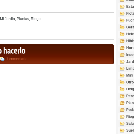
Esta
Acuá
Flot
Mi Jardin
,
Plantas
,
Riego
Fuch
Gera
Hel
Hibi
Hort
o hacerlo
Inse
1 comentario
Jard
Limp
Mini
Otro
Oxi
Per
Plan
Pod
Rie
Salu
tem
Suel