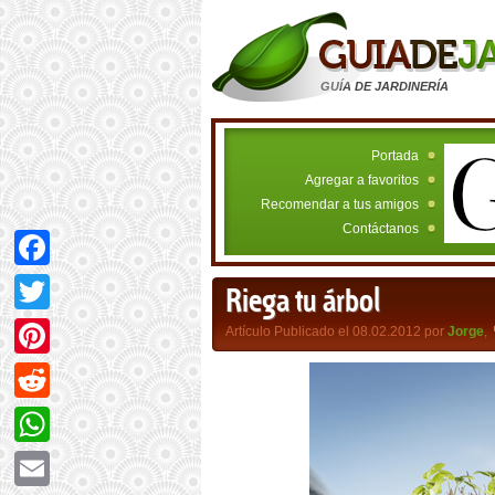
GUÍA DE JARDINERÍA
Portada
Agregar a favoritos
Recomendar a tus amigos
Contáctanos
Facebook
Riega tu árbol
Twitter
Artículo Publicado el 08.02.2012 por
Jorge
,
Pinterest
Reddit
WhatsApp