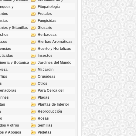
cubresuelos
nques y
Fitopatología
ticas
antes
Frutales
sias
Fungicidas
nios y Gitanillas
Glosario
echos
Herbaceas
scos
Hierbas Aromáticas
ensias
Huerto y Hortalizas
cticidas
Insectos
ineria y Botánica
Jardines del Mundo
ieza
Mi Jardin
 Tips
Orquídeas
s
Otros
genadoras
Para Cerca del
Estanque
ennes
Plagas
tas
Plantas de Interior
a
Reproducción
go
Rosas
dos y otros
Semillas
as
os y Abonos
Violetas