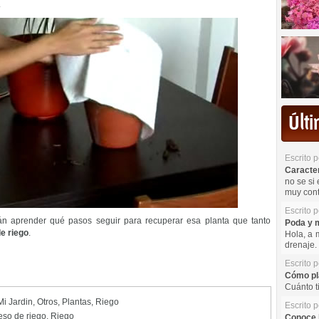
.
Últ
Escrito 
Caracterí
no se si 
muy cont
Escrito 
án aprender qué pasos seguir para recuperar esa planta que tanto
Poda y m
e riego
.
Hola, a 
drenaje. 
Escrito 
Cómo pla
Cuánto t
Mi Jardin
,
Otros
,
Plantas
,
Riego
Escrito 
eso de riego
,
Riego
Conoce l