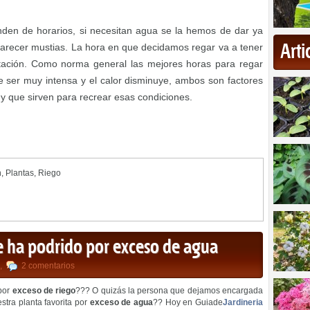
nden de horarios, si necesitan agua se la hemos de dar ya
Art
arecer mustias. La hora en que decidamos regar va a tener
tación. Como norma general las mejores horas para regar
de ser muy intensa y el calor disminuye, ambos son factores
 y que sirven para recrear esas condiciones.
n
,
Plantas
,
Riego
e ha podrido por exceso de agua
,
2 comentarios
 por
exceso de riego
??? O quizás la persona que dejamos encargada
stra planta favorita por
exceso de agua
?? Hoy en Guiade
Jardineria