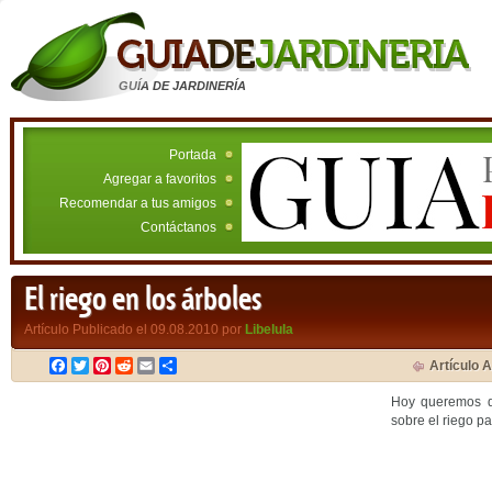
GUÍA DE JARDINERÍA
Portada
Agregar a favoritos
Recomendar a tus amigos
Contáctanos
El riego en los árboles
Artículo Publicado el 09.08.2010 por
Libelula
Facebook
Twitter
Pinterest
Reddit
Email
Compartir
Artículo A
Hoy queremos de
sobre el riego pa